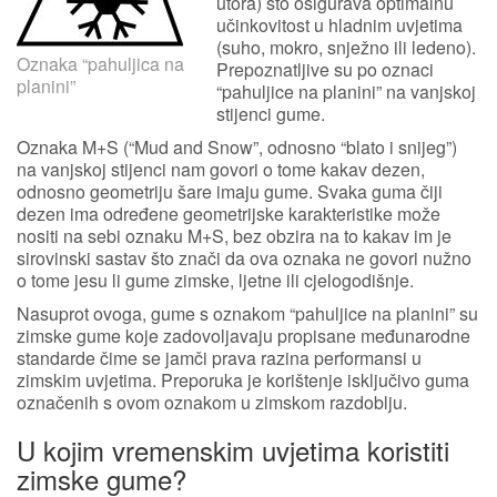
utora) što osigurava optimalnu
učinkovitost u hladnim uvjetima
(suho, mokro, snježno ili ledeno).
Oznaka “pahuljica na
Prepoznatljive su po oznaci
planini”
“pahuljice na planini” na vanjskoj
stijenci gume.
Oznaka M+S (“Mud and Snow”, odnosno “blato i snijeg”)
na vanjskoj stijenci nam govori o tome kakav dezen,
odnosno geometriju šare imaju gume. Svaka guma čiji
dezen ima određene geometrijske karakteristike može
nositi na sebi oznaku M+S, bez obzira na to kakav im je
sirovinski sastav što znači da ova oznaka ne govori nužno
o tome jesu li gume zimske, ljetne ili cjelogodišnje.
Nasuprot ovoga, gume s oznakom “pahuljice na planini” su
zimske gume koje zadovoljavaju propisane međunarodne
standarde čime se jamči prava razina performansi u
zimskim uvjetima. Preporuka je korištenje isključivo guma
označenih s ovom oznakom u zimskom razdoblju.
U kojim vremenskim uvjetima koristiti
zimske gume?