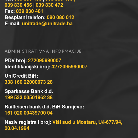
039 830 456
|
039 830 472
Fax:
039 830 481
Besplatni telefon:
080 080 012
E-mail:
unitrade@unitrade.ba
ADMINISTRATIVNA INFORMACIJE
PDV broj:
272095990007
Identifikacijski broj:
4272095990007
UniCredit BiH:
338 160 22000073 28
Sparkasse Bank d.d.
199 533 00501962 38
Raiffeisen bank d.d. BiH Sarajevo:
161 020 00439700 04
Naziv registra i broj:
Viši sud u Mostaru, U/I-677/94,
20.04.1994