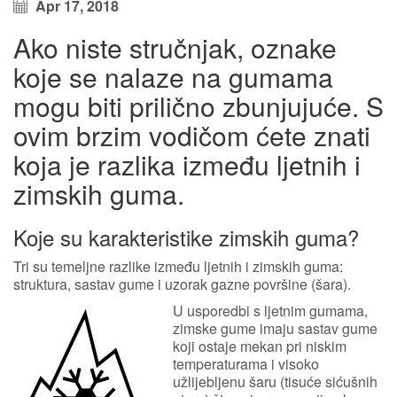
Apr 17, 2018
Ako niste stručnjak, oznake
koje se nalaze na gumama
mogu biti prilično zbunjujuće. S
ovim brzim vodičom ćete znati
koja je razlika između ljetnih i
zimskih guma.
Koje su karakteristike zimskih guma?
Tri su temeljne razlike između ljetnih i zimskih guma:
struktura, sastav gume i uzorak gazne površine (šara).
U usporedbi s ljetnim gumama,
zimske gume imaju sastav gume
koji ostaje mekan pri niskim
temperaturama i visoko
užlijebljenu šaru (tisuće sićušnih