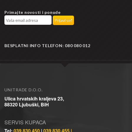
Primajte novosti i ponude
BESPLATNI INFO TELEFON:
080 080 012
UNITRADE D.O.O.
Ulica hrvatskih kraljeva 23,
88320 Ljubuški, BiH
SERVIS KUPACA
Tel:
039 830 450
|
039 830 455 |