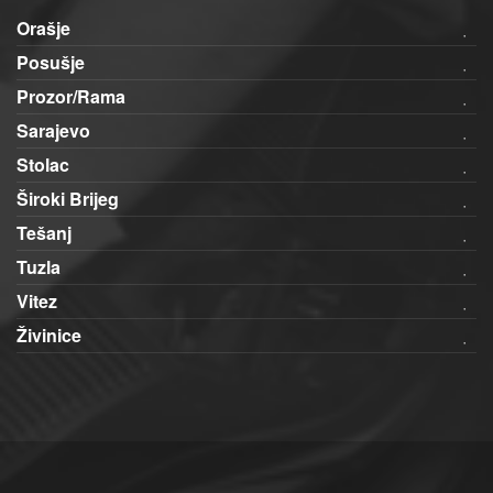
Orašje
Posušje
Prozor/Rama
Sarajevo
Stolac
Široki Brijeg
Tešanj
Tuzla
Vitez
Živinice