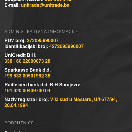
E-mail:
unitrade@unitrade.ba
ADMINISTRATIVNA INFORMACIJE
PDV broj:
272095990007
Identifikacijski broj:
4272095990007
UniCredit BiH:
338 160 22000073 28
Sparkasse Bank d.d.
199 533 00501962 38
Raiffeisen bank d.d. BiH Sarajevo:
161 020 00439700 04
Naziv registra i broj:
Viši sud u Mostaru, U/I-677/94,
20.04.1994
PODRUŽNICE