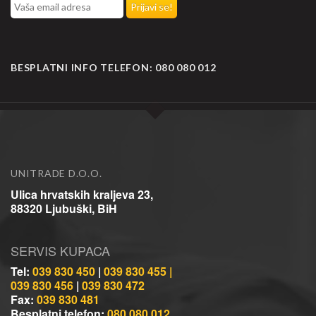
BESPLATNI INFO TELEFON:
080 080 012
UNITRADE D.O.O.
Ulica hrvatskih kraljeva 23,
88320 Ljubuški, BiH
SERVIS KUPACA
Tel:
039 830 450
|
039 830 455 |
039 830 456
|
039 830 472
Fax:
039 830 481
Besplatni telefon:
080 080 012