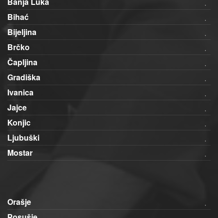
Banja Luka
Bihać
Bijeljina
Brčko
Čapljina
Gradiška
Ivanica
Jajce
Konjic
Ljubuški
Mostar
Orašje
Posušje