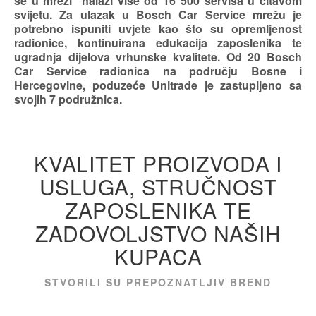
se u mreži nalazi više od 16 500 servisa u čitavom
svijetu. Za ulazak u Bosch Car Service mrežu je
potrebno ispuniti uvjete kao što su opremljenost
radionice, kontinuirana edukacija zaposlenika te
ugradnja dijelova vrhunske kvalitete. Od 20 Bosch
Car Service radionica na području Bosne i
Hercegovine, poduzeće Unitrade je zastupljeno sa
svojih 7 podružnica.
KVALITET PROIZVODA I
USLUGA, STRUČNOST
ZAPOSLENIKA TE
ZADOVOLJSTVO NAŠIH
KUPACA
STVORILI SU PREPOZNATLJIV BREND