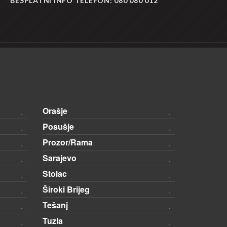
BESPLATNI INFO TELEFON:
080 080 012
Orašje
Posušje
Prozor/Rama
Sarajevo
Stolac
Široki Brijeg
Tešanj
Tuzla