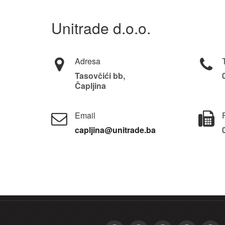
Unitrade d.o.o.
Adresa
Tasovčići bb,
Čapljina
Email
capljina@unitrade.ba