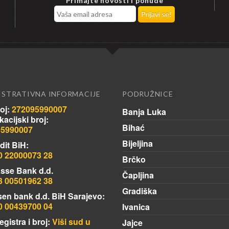
Primajte novosti i ponude
ISTRATIVNA INFORMACIJE
PODRUŽNICE
oj:
272095990007
Banja Luka
ikacijski broj:
Bihać
95990007
Bijeljina
dit BiH:
0 22000073 28
Brčko
sse Bank d.d.
Čapljina
3 00501962 38
Gradiška
sen bank d.d. BiH Sarajevo:
0 00439700 04
Ivanica
egistra i broj:
Viši sud u
Jajce