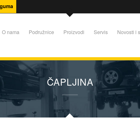
 guma
O nama
Podružnice
Proizvodi
Servis
Novosti i s
ČAPLJINA