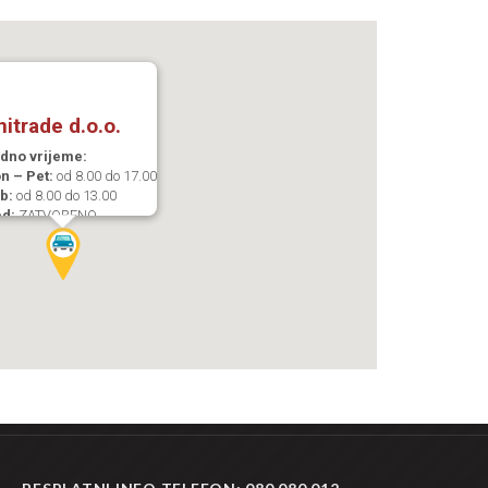
nitrade d.o.o.
dno vrijeme:
n – Pet:
od 8.00 do 17.00
b:
od 8.00 do 13.00
d:
ZATVORENO