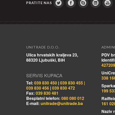
PRATITE NAS
UNITRADE D.O.O.
ADMIN
Ulica hrvatskih kraljeva 23,
PDV br
88320 Ljubuški, BiH
Identif
42720
UniCre
SERVIS KUPACA
338 16
Tel:
039 830 450
|
039 830 455 |
Sparka
039 830 456
|
039 830 472
199 53
Fax:
039 830 481
Besplatni telefon:
080 080 012
Raiffei
E-mail:
unitrade@unitrade.ba
161 02
Naziv r