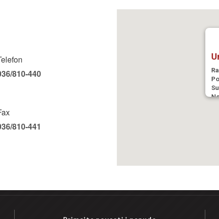
U
Telefon
Ra
036/810-440
Po
Su
Ne
Fax
036/810-441