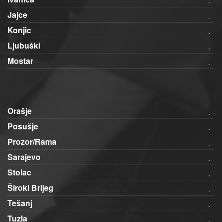
Jajce
Konjic
Ljubuški
Mostar
Orašje
Posušje
Prozor/Rama
Sarajevo
Stolac
Široki Brijeg
Tešanj
Tuzla