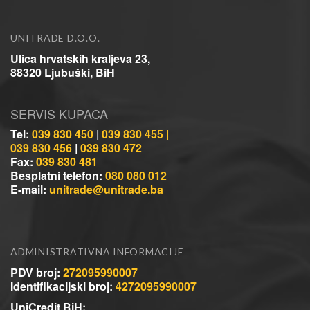
UNITRADE D.O.O.
Ulica hrvatskih kraljeva 23,
88320 Ljubuški, BiH
SERVIS KUPACA
Tel:
039 830 450
|
039 830 455 |
039 830 456
|
039 830 472
Fax:
039 830 481
Besplatni telefon:
080 080 012
E-mail:
unitrade@unitrade.ba
ADMINISTRATIVNA INFORMACIJE
PDV broj:
272095990007
Identifikacijski broj:
4272095990007
UniCredit BiH: