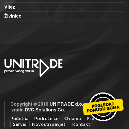
Vitez
Živinice
Copyright © 2016
UNITRADE d.o.o.
| Optimizacija i
izrada
DVC Solutions Co.
Početna
Podružnice
O nama
Proizvodi
Servis
Novosti i savjeti
Kontakt