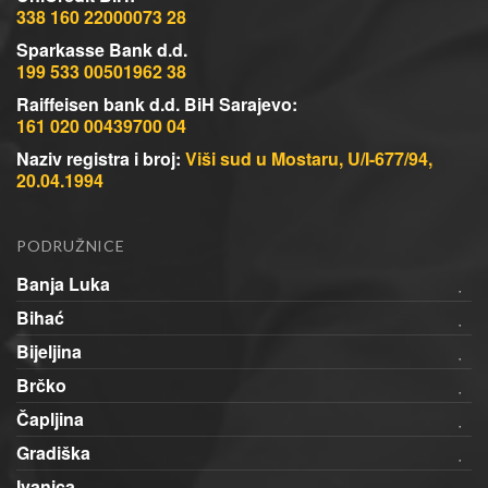
338 160 22000073 28
Sparkasse Bank d.d.
199 533 00501962 38
Raiffeisen bank d.d. BiH Sarajevo:
161 020 00439700 04
Naziv registra i broj:
Viši sud u Mostaru, U/I-677/94,
20.04.1994
PODRUŽNICE
Banja Luka
Bihać
Bijeljina
Brčko
Čapljina
Gradiška
Ivanica