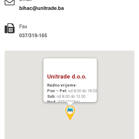
bihac@unitrade.ba
Fax
037/319-165
Unitrade d.o.o.
Radno vrijeme:
Pon – Pet:
od 8.00 do 18.00
Sub:
od 8.00 do 13.00
Ned:
ZATVORENO