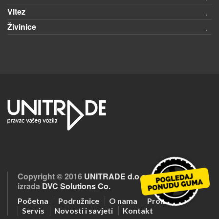
Vitez
Živinice
Copyright © 2016
UNITRADE d.o.o.
| Optimizacija i
izrada
DVC Solutions Co.
Početna
Podružnice
O nama
Proizvodi
Servis
Novosti i savjeti
Kontakt