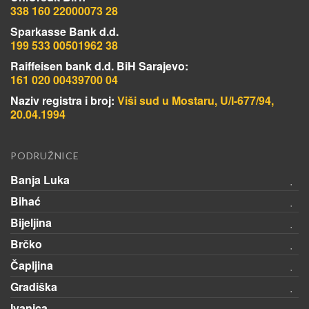
338 160 22000073 28
Sparkasse Bank d.d.
199 533 00501962 38
Raiffeisen bank d.d. BiH Sarajevo:
161 020 00439700 04
Naziv registra i broj:
Viši sud u Mostaru, U/I-677/94,
20.04.1994
PODRUŽNICE
Banja Luka
Bihać
Bijeljina
Brčko
Čapljina
Gradiška
Ivanica