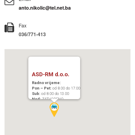
anto.nikolic@tel.net.ba
Fax
036/771-413
ASD-RM d.o.o.
Radno vrijeme:
Pon – Pet:
od 8.00 do 17.00
Sub:
od 8.00 do 13.00
Ned:
ZATVORENO