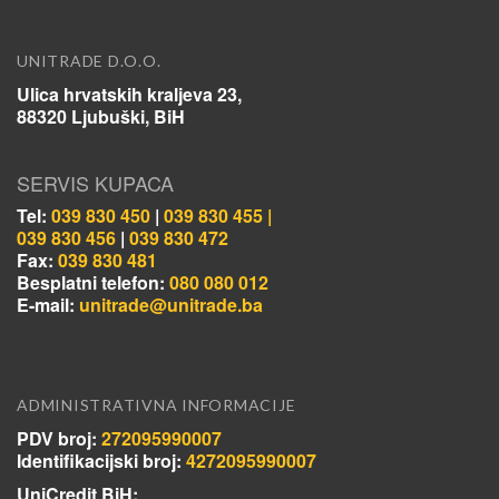
UNITRADE D.O.O.
Ulica hrvatskih kraljeva 23,
88320 Ljubuški, BiH
SERVIS KUPACA
Tel:
039 830 450
|
039 830 455 |
039 830 456
|
039 830 472
Fax:
039 830 481
Besplatni telefon:
080 080 012
E-mail:
unitrade@unitrade.ba
ADMINISTRATIVNA INFORMACIJE
PDV broj:
272095990007
Identifikacijski broj:
4272095990007
UniCredit BiH: