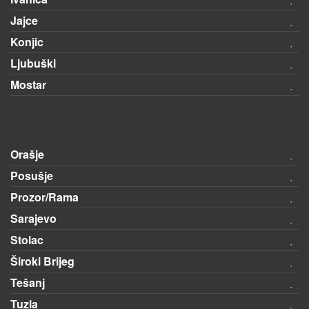
Jajce
Konjic
Ljubuški
Mostar
Orašje
Posušje
Prozor/Rama
Sarajevo
Stolac
Široki Brijeg
Tešanj
Tuzla