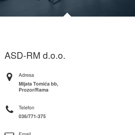
ASD-RM d.o.o.
Adresa
Mijata Tomića bb,
Prozor/Rama
Telefon
036/771-375
Email