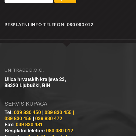
BESPLATNI INFO TELEFON:
080 080 012
UNITRADE D.O.O.
Ulica hrvatskih kraljeva 23,
88320 Ljubuški, BiH
SERVIS KUPACA
Tel:
039 830 450
|
039 830 455 |
039 830 456
|
039 830 472
Fax:
039 830 481
Besplatni telefon:
080 080 012