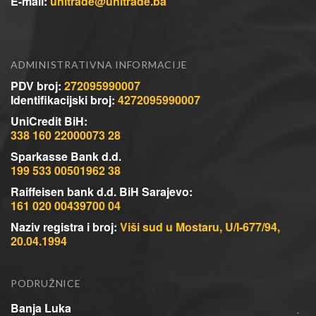
E-mail:
unitrade@unitrade.ba
ADMINISTRATIVNA INFORMACIJE
PDV broj:
272095990007
Identifikacijski broj:
4272095990007
UniCredit BiH:
338 160 22000073 28
Sparkasse Bank d.d.
199 533 00501962 38
Raiffeisen bank d.d. BiH Sarajevo:
161 020 00439700 04
Naziv registra i broj:
Viši sud u Mostaru, U/I-677/94,
20.04.1994
PODRUŽNICE
Banja Luka