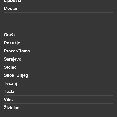
Ljubuški
Mostar
Orašje
Posušje
Prozor/Rama
Sarajevo
Stolac
Široki Brijeg
Tešanj
Tuzla
Vitez
Živinice