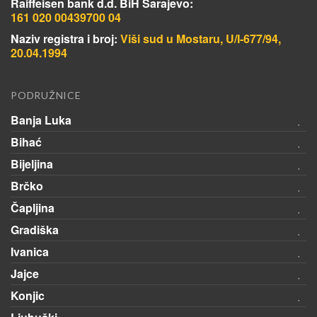
Raiffeisen bank d.d. BiH Sarajevo:
161 020 00439700 04
Naziv registra i broj:
Viši sud u Mostaru, U/I-677/94,
20.04.1994
PODRUŽNICE
Banja Luka
Bihać
Bijeljina
Brčko
Čapljina
Gradiška
Ivanica
Jajce
Konjic