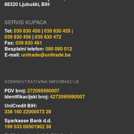
88320 Ljubuški, BiH
SERVIS KUPACA
Tel:
039 830 450
|
039 830 455 |
039 830 456
|
039 830 472
Fax:
039 830 481
Besplatni telefon:
080 080 012
E-mail:
unitrade@unitrade.ba
ADMINISTRATIVNA INFORMACIJE
PDV broj:
272095990007
Identifikacijski broj:
4272095990007
UniCredit BiH:
338 160 22000073 28
Sparkasse Bank d.d.
199 533 00501962 38