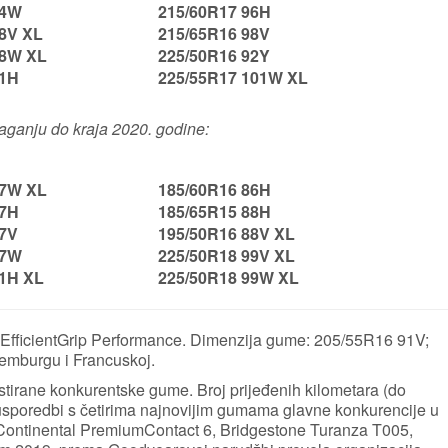
94W
215/60R17 96H
98V XL
215/65R16 98V
98W XL
225/50R16 92Y
91H
225/55R17 101W XL
laganju do kraja 2020. godine:
97W XL
185/60R16 86H
87H
185/65R15 88H
87V
195/50R16 88V XL
87W
225/50R18 99V XL
91H XL
225/50R18 99W XL
EfficientGrip Performance. Dimenzija gume: 205/55R16 91V;
semburgu i Francuskoj.
tirane konkurentske gume. Broj prijeđenih kilometara (do
 usporedbi s četirima najnovijim gumama glavne konkurencije u
Continental PremiumContact 6, Bridgestone Turanza T005,