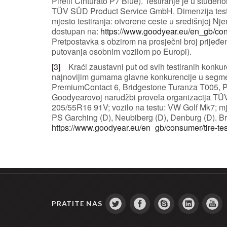
Pirelli Cinturato P7 Blue). Testiranje je u stud
TÜV SÜD Product Service GmbH. Dimenzija testi
mjesto testiranja: otvorene ceste u središnjoj Njem
dostupan na:
https://www.goodyear.eu/en_gb/consu
Pretpostavka s obzirom na prosječni broj prijeđe
putovanja osobnim vozilom po Europi).
[3]
Kraći zaustavni put od svih testiranih konkur
najnovijim gumama glavne konkurencije u segmen
PremiumContact 6, Bridgestone Turanza T005, Pir
Goodyearovoj narudžbi provela organizacija TÜ
205/55R16 91V; vozilo na testu: VW Golf Mk7; m
PS Garching (D), Neubiberg (D), Denburg (D). Broj
https://www.goodyear.eu/en_gb/consumer/tire-test
PRATITE NAS