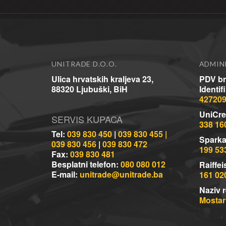
UNITRADE D.O.O.
ADMIN
Ulica hrvatskih kraljeva 23,
PDV br
88320 Ljubuški, BiH
Identif
42720
UniCre
SERVIS KUPACA
338 16
Tel:
039 830 450
|
039 830 455 |
Sparka
039 830 456
|
039 830 472
199 53
Fax:
039 830 481
Besplatni telefon:
080 080 012
Raiffei
E-mail:
unitrade@unitrade.ba
161 02
Naziv r
Mostaru