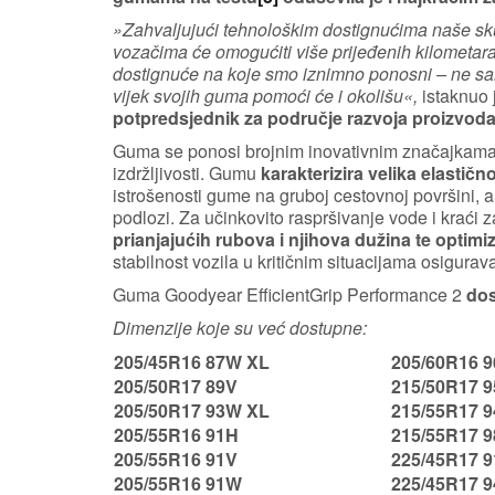
»Zahvaljujući tehnološkim dostignućima naše sku
vozačima će omogućiti više prijeđenih kilometara i
dostignuće na koje smo iznimno ponosni – ne samo 
vijek svojih guma pomoći će i okolišu«,
istaknuo 
potpredsjednik za područje razvoja proizvoda
Guma se ponosi brojnim inovativnim značajkama 
izdržljivosti. Gumu
karakterizira velika elastičn
istrošenosti gume na gruboj cestovnoj površini, a
podlozi. Za učinkovito raspršivanje vode i kraći 
prianjajućih rubova i njihova dužina te optim
stabilnost vozila u kritičnim situacijama osigurav
Guma Goodyear EfficientGrip Performance 2
dos
Dimenzije koje su već dostupne:
205/45R16 87W XL
205/60R16 
205/50R17 89V
215/50R17 
205/50R17 93W XL
215/55R17 
205/55R16 91H
215/55R17 
205/55R16 91V
225/45R17 
205/55R16 91W
225/45R17 