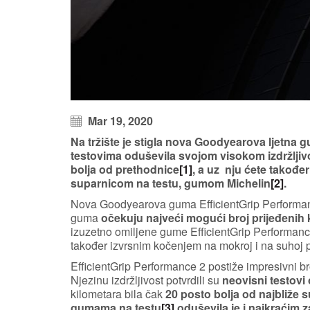
Mar 19, 2020
Na tržište je stigla nova Goodyearova ljetna 
testovima oduševila svojom visokom izdržljivo
bolja od prethodnice
[1]
, a uz nju ćete takođe
suparnicom na testu, gumom Michelin
[2]
.
Nova Goodyearova guma EfficientGrip Performanc
guma
očekuju najveći mogući broj prijeđenih k
izuzetno omiljene gume EfficientGrip Performanc
također izvrsnim kočenjem na mokroj i na suhoj p
EfficientGrip Performance 2 postiže impresivni br
Njezinu izdržljivost potvrdili su
neovisni testovi
kilometara bila čak
20 posto bolja od najbliže 
gumama na testu
[3]
oduševila je i najkraćim 