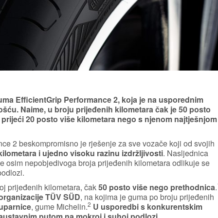
guma EfficientGrip Performance 2, koja je na usporednim
šću. Naime, u broju prijeđenih kilometara čak je 50 posto
r prijeći 20 posto više kilometara nego s njenom najtješnjom
e 2 beskompromisno je rješenje za sve vozače koji od svojih
ilometara i ujedno visoku razinu izdržljivosti
. Nasljednica
e osim nepobjedivoga broja prijeđenih kilometara odlikuje se
odlozi.
oj prijeđenih kilometara, čak
50 posto više nego prethodnica
.
 organizacije TÜV SÜD
, na kojima je guma po broju prijeđenih
2
suparnice
, gume Michelin.
U usporedbi s konkurentskim
zaustavnim putom na mokroj i suhoj podlozi
.