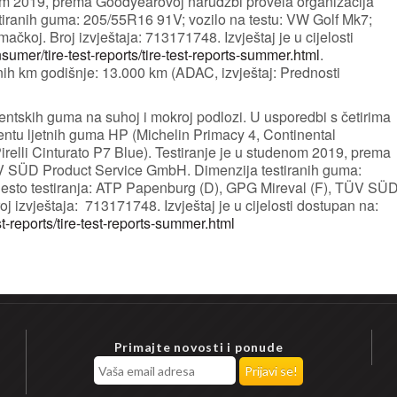
enom 2019, prema Goodyearovoj narudžbi provela organizacija
ranih guma: 205/55R16 91V; vozilo na testu: VW Golf Mk7;
ačkoj. Broj izvještaja: 713171748. Izvještaj je u cijelosti
mer/tire-test-reports/tire-test-reports-summer.html
.
nih km godišnje: 13.000 km (ADAC, izvještaj: Prednosti
entskih guma na suhoj i mokroj podlozi. U usporedbi s četirima
tu ljetnih guma HP (Michelin Primacy 4, Continental
elli Cinturato P7 Blue). Testiranje je u studenom 2019, prema
V SÜD Product Service GmbH. Dimenzija testiranih guma:
jesto testiranja: ATP Papenburg (D), GPG Mireval (F), TÜV SÜ
 izvještaja: 713171748. Izvještaj je u cijelosti dostupan na:
-reports/tire-test-reports-summer.html
Primajte novosti i ponude