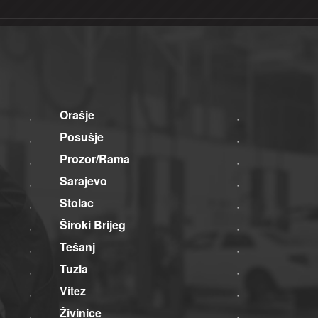
Orašje
Posušje
Prozor/Rama
Sarajevo
Stolac
Široki Brijeg
Tešanj
Tuzla
Vitez
Živinice