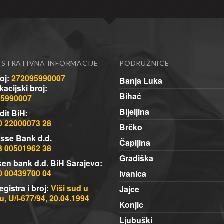
ISTRATIVNA INFORMACIJE
PODRUŽNICE
oj:
272095990007
Banja Luka
ikacijski broj:
Bihać
95990007
Bijeljina
dit BiH:
0 22000073 28
Brčko
sse Bank d.d.
Čapljina
3 00501962 38
Gradiška
sen bank d.d. BiH Sarajevo:
0 00439700 04
Ivanica
egistra i broj:
Viši sud u
Jajce
, U/I-677/94, 20.04.1994
Konjic
Ljubuški