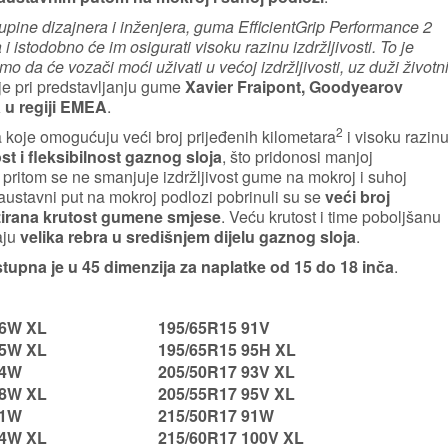
pine dizajnera i inženjera, guma EfficientGrip Performance 2
 istodobno će im osigurati visoku razinu izdržljivosti. To je
da će vozači moći uživati u većoj izdržljivosti, uz duži životn
je pri predstavljanju gume
Xavier Fraipont, Goodyearov
 u regiji EMEA
.
2
koje omogućuju veći broj prijeđenih kilometara
i visoku razin
ost i fleksibilnost gaznog sloja
, što pridonosi manjoj
 pritom se ne smanjuje izdržljivost gume na mokroj i suhoj
zaustavni put na mokroj podlozi pobrinuli su se
veći broj
izirana krutost gumene smjese
. Veću krutost i time poboljšanu
aju
velika rebra u središnjem dijelu gaznog sloja
.
tupna je u 45 dimenzija za naplatke od 15 do 18
inča
.
96W XL
195/65R15 91V
95W XL
195/65R15 95H XL
94W
205/50R17 93V XL
98W XL
205/55R17 95V XL
91W
215/50R17 91W
94W XL
215/60R17 100V XL