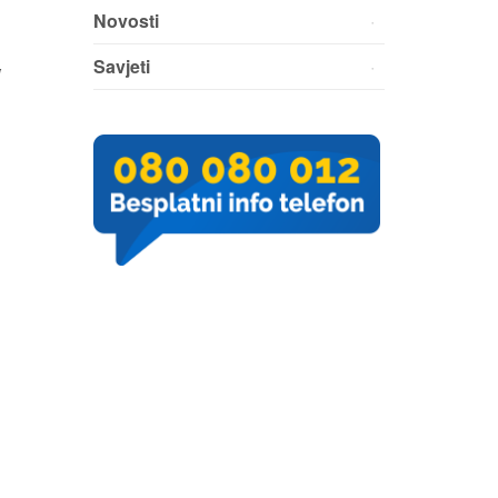
Novosti
Savjeti
i
u