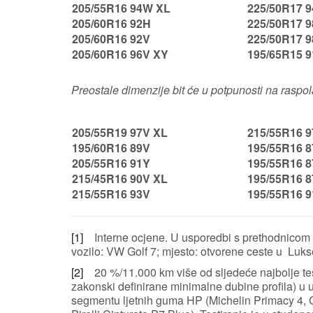
205/55R16 94W XL
225/50R17 
205/60R16 92H
225/50R17 
205/60R16 92V
225/50R17 
205/60R16 96V XY
195/65R15 
Preostale dimenzije bit će u potpunosti na raspo
205/55R19 97V XL
215/55R16 
195/60R16 89V
195/55R16 
205/55R16 91Y
195/55R16 
215/45R16 90V XL
195/55R16 
215/55R16 93V
195/55R16 
[1]
Interne ocjene. U usporedbi s prethodnicom 
vozilo: VW Golf 7; mjesto: otvorene ceste u Luk
[2]
20 %/11.000 km više od sljedeće najbolje tes
zakonski definirane minimalne dubine profila) u
segmentu ljetnih guma HP (Michelin Primacy 4, 