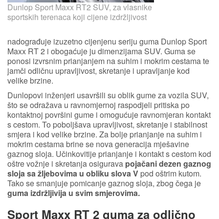
Dunlop Sport Maxx RT2 SUV, za vlasnike
sportskih terenaca koji cijene izdržljivost
nadograđuje izuzetno cijenjenu seriju guma Dunlop Sport
Maxx RT 2 i obogaćuje ju dimenzijama SUV. Guma se
ponosi izvrsnim prianjanjem na suhim i mokrim cestama te
jamči odličnu upravljivost, skretanje i upravljanje kod
velike brzine.
Dunlopovi inženjeri usavršili su oblik gume za vozila SUV,
što se odražava u ravnomjernoj raspodjeli pritiska po
kontaktnoj površini gume i omogućuje ravnomjeran kontakt
s cestom. To poboljšava upravljivost, skretanje i stabilnost
smjera i kod velike brzine. Za bolje prianjanje na suhim i
mokrim cestama brine se nova generacija mješavine
gaznog sloja. Učinkovitije prianjanje i kontakt s cestom kod
oštre vožnje i skretanja osigurava
pojačani dezen gaznog
sloja sa žljebovima u obliku slova V
pod oštrim kutom.
Tako se smanjuje pomicanje gaznog sloja, zbog čega je
guma izdržljivija u svim smjerovima.
Sport Maxx RT 2 guma za odlično