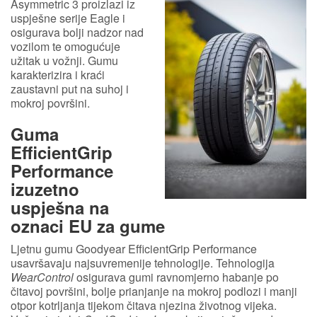
Asymmetric 3 proizlazi iz
uspješne serije Eagle i
osigurava bolji nadzor nad
vozilom te omogućuje
užitak u vožnji. Gumu
karakterizira i kraći
zaustavni put na suhoj i
mokroj površini.
Guma
EfficientGrip
Performance
izuzetno
uspješna na
oznaci EU za gume
Ljetnu gumu Goodyear EfficientGrip Performance
usavršavaju najsuvremenije tehnologije. Tehnologija
WearControl
osigurava gumi ravnomjerno habanje po
čitavoj površini, bolje prianjanje na mokroj podlozi i manji
otpor kotrljanja tijekom čitava njezina životnog vijeka.