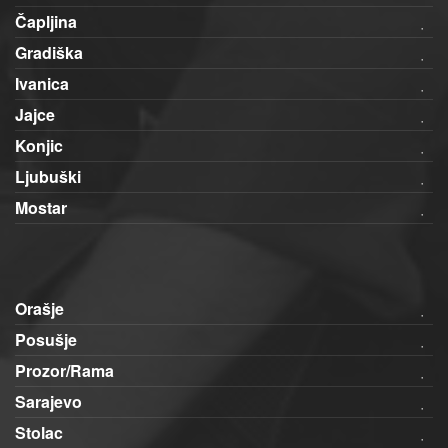
Čapljina
Gradiška
Ivanica
Jajce
Konjic
Ljubuški
Mostar
Orašje
Posušje
Prozor/Rama
Sarajevo
Stolac