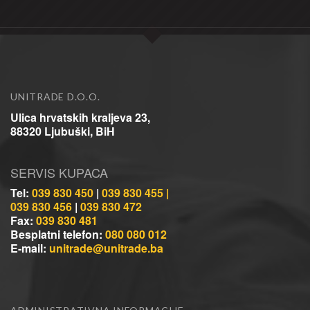
UNITRADE D.O.O.
Ulica hrvatskih kraljeva 23,
88320 Ljubuški, BiH
SERVIS KUPACA
Tel:
039 830 450
|
039 830 455 |
039 830 456
|
039 830 472
Fax:
039 830 481
Besplatni telefon:
080 080 012
E-mail:
unitrade@unitrade.ba