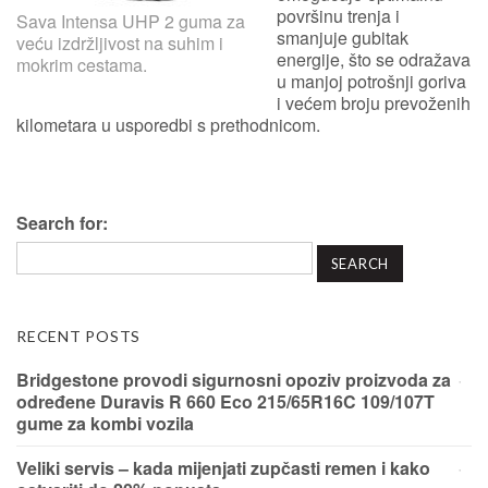
površinu trenja i
Sava Intensa UHP 2 guma za
smanjuje gubitak
veću izdržljivost na suhim i
energije, što se odražava
mokrim cestama.
u manjoj potrošnji goriva
i većem broju prevoženih
kilometara u usporedbi s prethodnicom.
Search for:
RECENT POSTS
Bridgestone provodi sigurnosni opoziv proizvoda za
određene Duravis R 660 Eco 215/65R16C 109/107T
gume za kombi vozila
Veliki servis – kada mijenjati zupčasti remen i kako