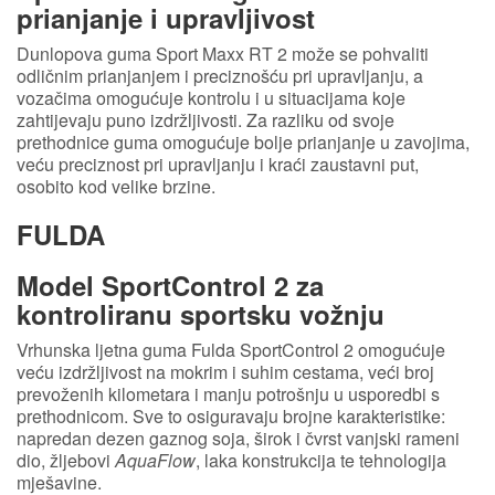
prianjanje i upravljivost
Dunlopova guma Sport Maxx RT 2 može se pohvaliti
odličnim prianjanjem i preciznošću pri upravljanju, a
vozačima omogućuje kontrolu i u situacijama koje
zahtijevaju puno izdržljivosti. Za razliku od svoje
prethodnice guma omogućuje bolje prianjanje u zavojima,
veću preciznost pri upravljanju i kraći zaustavni put,
osobito kod velike brzine.
FULDA
Model SportControl 2
za
kontroliranu sportsku vožnju
Vrhunska ljetna guma Fulda SportControl 2 omogućuje
veću izdržljivost na mokrim i suhim cestama, veći broj
prevoženih kilometara i manju potrošnju u usporedbi s
prethodnicom. Sve to osiguravaju brojne karakteristike:
napredan dezen gaznog soja, širok i čvrst vanjski rameni
dio, žljebovi
AquaFlow
, laka konstrukcija te tehnologija
mješavine.