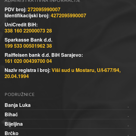
ADMINISTRATIVNA INFORMACIJE
PDV broj:
272095990007
Identifikacijski broj:
4272095990007
UniCredit BiH:
338 160 22000073 28
Sparkasse Bank d.d.
199 533 00501962 38
Raiffeisen bank d.d. BiH Sarajevo:
161 020 00439700 04
Naziv registra i broj:
Viši sud u Mostaru, U/I-677/94,
20.04.1994
PODRUŽNICE
Banja Luka
Bihać
Bijeljina
Brčko