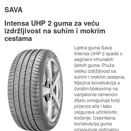
SAVA
Intensa UHP 2 guma za
veću
izdržljivost na suhim i mokrim
cestama
Ljetna guma Sava
Intensa UHP 2 spada u
segment vrhunskih
ljetnih guma. Pruža
veliku izdržljivost na
suhim i mokrim cestama.
Njezina konstrukcija s
čvrstim blokovima na
vanjskome ramenom
dijelu omogućuje bolji
prijenos sila i tako
osigurava učinkovito
kočenje. Usavršena
konstrukcija gume
omogućuje optimalnu