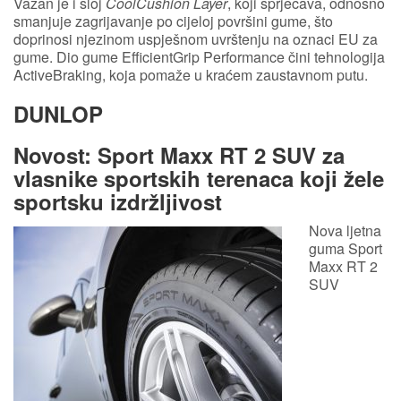
Važan je i sloj
CoolCushion Layer
, koji sprječava, odnosno
smanjuje zagrijavanje po cijeloj površini gume, što
doprinosi njezinom uspješnom uvrštenju na oznaci EU za
gume. Dio gume EfficientGrip Performance čini tehnologija
ActiveBraking, koja pomaže u kraćem zaustavnom putu.
DUNLOP
Novost: Sport Maxx RT 2 SUV za
vlasnike sportskih terenaca koji žele
sportsku izdržljivost
Nova ljetna
guma Sport
Maxx RT 2
SUV