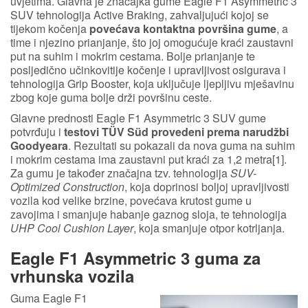
uvjetima. Glavna je značajka gume Eagle F1 Asymmetric 3
SUV tehnologija Active Braking, zahvaljujući kojoj se
tijekom kočenja
povećava kontaktna površina gume
, a
time i njezino prianjanje, što joj omogućuje kraći zaustavni
put na suhim i mokrim cestama. Bolje prianjanje te
posljedično učinkovitije kočenje i upravljivost osigurava i
tehnologija Grip Booster, koja uključuje ljepljivu mješavinu
zbog koje guma bolje drži površinu ceste.
Glavne prednosti Eagle F1 Asymmetric 3 SUV gume
potvrđuju i
testovi TÜV Süd provedeni prema narudžbi
Goodyeara
. Rezultati su pokazali da nova guma na suhim
i mokrim cestama ima zaustavni put kraći za 1,2 metra[1].
Za gumu je također značajna tzv. tehnologija
SUV-
Optimized Construction
, koja doprinosi boljoj upravljivosti
vozila kod velike brzine, povećava krutost gume u
zavojima i smanjuje habanje gaznog sloja, te tehnologija
UHP Cool Cushion Layer
, koja smanjuje otpor kotrljanja.
Eagle F1 Asymmetric 3 guma za
vrhunska vozila
Guma Eagle F1