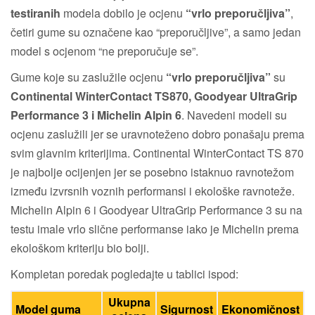
testiranih
modela dobilo je ocjenu
“vrlo preporučljiva”
,
četiri gume su označene kao “preporučljive”, a samo jedan
model s ocjenom “ne preporučuje se”.
Gume koje su zaslužile ocjenu
“vrlo preporučljiva”
su
Continental WinterContact TS870, Goodyear UltraGrip
Performance 3 i Michelin Alpin 6
. Navedeni modeli su
ocjenu zaslužili jer se uravnoteženo dobro ponašaju prema
svim glavnim kriterijima. Continental WinterContact TS 870
je najbolje ocijenjen jer se posebno istaknuo ravnotežom
između izvrsnih voznih performansi i ekološke ravnoteže.
Michelin Alpin 6 i Goodyear UltraGrip Performance 3 su na
testu imale vrlo slične performanse iako je Michelin prema
ekološkom kriteriju bio bolji.
Kompletan poredak pogledajte u tablici ispod:
Ukupna
Model guma
Sigurnost
Ekonomičnost