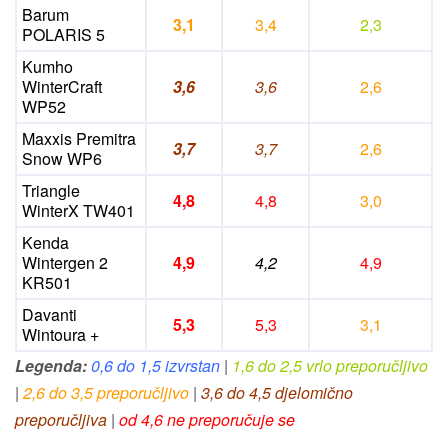
Barum
3,1
3,4
2,3
POLARIS 5
Kumho
WinterCraft
3,6
3,6
2,6
WP52
Maxxis Premitra
3,7
3,7
2,6
Snow WP6
Triangle
4,8
4,8
3,0
WinterX TW401
Kenda
Wintergen 2
4,9
4,2
4,9
KR501
Davanti
5,3
5,3
3,1
Wintoura +
Legenda:
0,6 do 1,5 izvrstan
|
1,6 do 2,5 vrlo preporučljivo
|
2,6 do 3,5 preporučljivo
|
3,6 do 4,5 djelomično
preporučljiva
|
od 4,6 ne preporučuje se