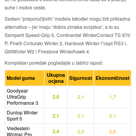
suhe i mokre ceste.
Sedam “preporučljivih” modela također mogu biti prikladna
alternativa – jer imaju “dobra zimska svojstva”, a to su
Semperit Speed-Grip 5, Continental WinterContact TS 870
P, Pirelli Cinturato Winter 2, Hankook Winter i*cept RS3 i,
GitiWinter W2 i Firestone Winterhawk 4.
Kompletan poredak pogledajte u tablici ispod:
Ukupna
Model guma
Sigurnost
Ekonomičnost
ocjena
Goodyear
UltraGrip
2,0
2,1
1,7
Performance 3
Dunlop Winter
2,1
2,1
2,1
Sport 5
Vredestein
2,4
2,3
2,6
Wintrac Pro