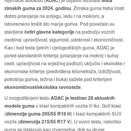
Njemački autoklub (
ADAC
) je objavio rezultate
testa
zimskih guma za 2024. godinu
. Zimska guma treba imati
dobro prianjanje na snijegu, ledu i na mokrom, a
istovremeno trošiti što manje goriva. Pod povećalo su
stavljene
četiri glavne kategorije
na području voznih
osobina: upravljivost, sigurnost, udobnost i ekonomičnost.
Kao i kod testa ljetnih i cjelogodišnjih guma, ADAC je
pored standardnih kriterija (prianjanje na mokroj i suhoj
cesti, upravljivost na snježnoj podlozi) uključio i ekološke i
ekonomske kriterije (predviđena kilometraža, izdržljivost,
potrošnja goriva, težina i buka) sažete pod kriterijem
ekonomičnost/ekološka ravnoteže
.
U ovogodišnjem testu
ADAC je testirao 28 aktualnih
modela guma
u klasi kompaktnih vozila ili tkz. Golf klasi
(
dimenzija guma
205/55 R16 H
) i klasi kompaktnih SUV
vozila (
dimenzija
215/55 R17 V
). U ovom testu, nekoliko
guma se istaknulo kao izvanredne, dok su druge