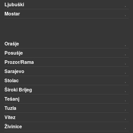
Ljubuški
Mostar
Orašje
Posušje
Prozor/Rama
Sarajevo
Stolac
Široki Brijeg
Tešanj
Tuzla
Vitez
Živinice