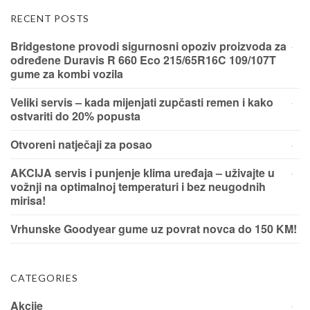
RECENT POSTS
Bridgestone provodi sigurnosni opoziv proizvoda za
određene Duravis R 660 Eco 215/65R16C 109/107T
gume za kombi vozila
Veliki servis – kada mijenjati zupčasti remen i kako
ostvariti do 20% popusta
Otvoreni natječaji za posao
AKCIJA servis i punjenje klima uređaja – uživajte u
vožnji na optimalnoj temperaturi i bez neugodnih
mirisa!
Vrhunske Goodyear gume uz povrat novca do 150 KM!
CATEGORIES
Akcije