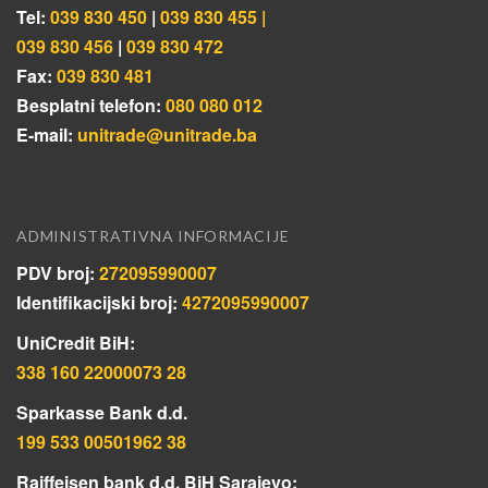
Tel:
039 830 450
|
039 830 455 |
039 830 456
|
039 830 472
Fax:
039 830 481
Besplatni telefon:
080 080 012
E-mail:
unitrade@unitrade.ba
ADMINISTRATIVNA INFORMACIJE
PDV broj:
272095990007
Identifikacijski broj:
4272095990007
UniCredit BiH:
338 160 22000073 28
Sparkasse Bank d.d.
199 533 00501962 38
Raiffeisen bank d.d. BiH Sarajevo: