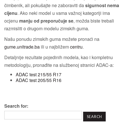
čimbenik, ali pokušajte ne zaboraviti da
sigurnost nema
cijenu
. Ako neki model u vama važnoj kategoriji ima
ocjenu
manju od preporučuje se
, možda biste trebali
razmisliti o drugom modelu zimskih guma.
Našu ponudu zimskih guma možete pronaći na
gume.unitrade.ba
ili u najbližem
centru
.
Detaljnije rezultate pojedinih modela, kao i kompletnu
metodologiju, pronađite na službenoj stranici ADAC-a:
ADAC test 215/55 R17
ADAC test 205/55 R16
Search for: