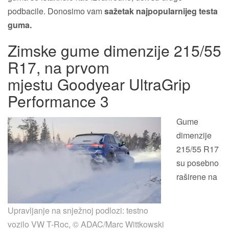
podbacile. Donosimo vam
sažetak najpopularnijeg testa
guma.
Zimske gume dimenzije 215/55
R17, na prvom
mjestu Goodyear UltraGrip
Performance 3
Gume
dimenzije
215/55 R17
su posebno
raširene na
Upravljanje na snježnoj podlozi: testno
vozilo VW T-Roc, © ADAC/Marc Wittkowski