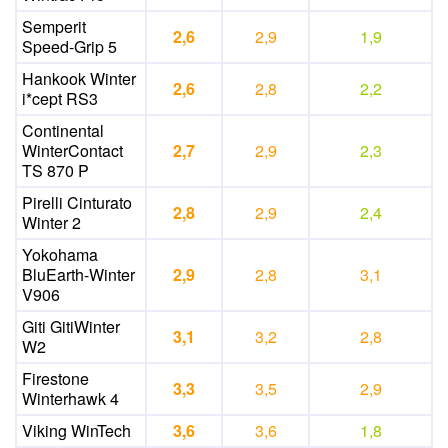
Semperit
2,6
2,9
1,9
Speed-Grip 5
Hankook Winter
2,6
2,8
2,2
i*cept RS3
Continental
WinterContact
2,7
2,9
2,3
TS 870 P
Pirelli Cinturato
2,8
2,9
2,4
Winter 2
Yokohama
BluEarth-Winter
2,9
2,8
3,1
V906
Giti GitiWinter
3,1
3,2
2,8
W2
Firestone
3,3
3,5
2,9
Winterhawk 4
Viking WinTech
3,6
3,6
1,8