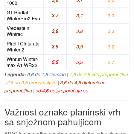
1000
GT Radial
3,7
3,7
3,0
WinterPro2 Evo
Vredestein
3,8
3,8
3,3
Wintrac
Pirelli Cinturato
3,9
3,9
3,2
Winter 2
Winrun Winter-
5,5
5,5
2,7
max A1 WR22
Legenda:
0,6 do 1,5 izvrstan
|
1,6 do 2,5 vrlo preporučljivo
|
2,6 do 3,5 preporučljivo
|
3,6 do 4,5 djelomično
preporučljiva
|
od 4,6 ne preporučuje se
Važnost oznake planinski vrh
sa snježnom pahuljicom
ADAC je ove godine posebno naglasio još jednu stvar: od