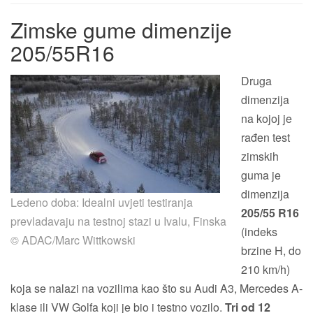
Zimske gume dimenzije
205/55R16
Druga
dimenzija
na kojoj je
rađen test
zimskih
guma je
dimenzija
Ledeno doba: Idealni uvjeti testiranja
205/55 R16
prevladavaju na testnoj stazi u Ivalu, Finska
(indeks
© ADAC/Marc Wittkowski
brzine H, do
210 km/h)
koja se nalazi na vozilima kao što su Audi A3, Mercedes A-
klase ili VW Golfa koji je bio i testno vozilo.
Tri od 12