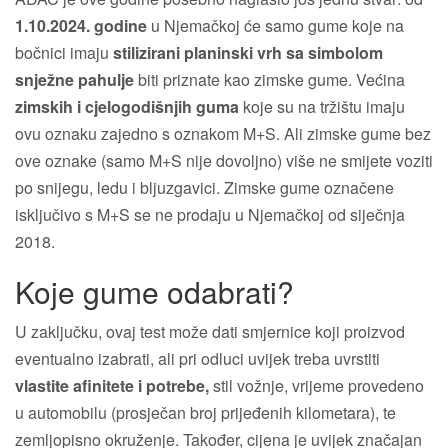
1.10.2024. godine
u Njemačkoj će samo gume koje na
bočnici imaju
stilizirani planinski vrh sa simbolom
snježne pahulje
biti priznate kao zimske gume. Većina
zimskih i cjelogodišnjih guma
koje su na tržištu imaju
ovu oznaku zajedno s oznakom M+S. Ali zimske gume bez
ove oznake (samo M+S nije dovoljno) više ne smijete voziti
po snijegu, ledu i bljuzgavici. Zimske gume označene
isključivo s M+S se ne prodaju u Njemačkoj od siječnja
2018.
Koje gume odabrati?
U zaključku, ovaj test može dati smjernice koji proizvod
eventualno izabrati, ali pri odluci uvijek treba uvrstiti
vlastite afinitete i potrebe,
stil vožnje, vrijeme provedeno
u automobilu (prosječan broj prijeđenih kilometara), te
zemljopisno okruženje. Također, cijena je uvijek značajan