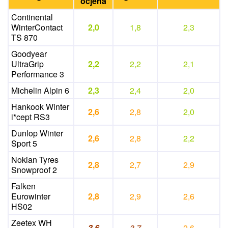
ocjena
Continental
WinterContact
2,0
1,8
2,3
TS 870
Goodyear
UltraGrip
2,2
2,2
2,1
Performance 3
Michelin Alpin 6
2,3
2,4
2,0
Hankook Winter
2,6
2,8
2,0
i*cept RS3
Dunlop Winter
2,6
2,8
2,2
Sport 5
Nokian Tyres
2,8
2,7
2,9
Snowproof 2
Falken
Eurowinter
2,8
2,9
2,6
HS02
Zeetex WH
3,6
3,7
2,6