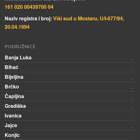
161 020 00439700 04
Naziv registra i broj:
Viši sud u Mostaru, U/I-677/94,
20.04.1994
PODRUŽNICE
Banja Luka
Bihać
Bijeljina
Brčko
Čapljina
Gradiška
Ivanica
Jajce
Konjic