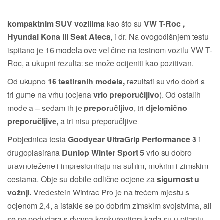
kompaktnim SUV vozilima
kao što su
VW T-Roc ,
Hyundai Kona ili Seat Ateca
, i dr. Na ovogodišnjem testu
ispitano je 16 modela ove veličine na testnom vozilu VW T-
Roc, a ukupni rezultat se može ocijeniti kao pozitivan.
Od ukupno
16 testiranih modela,
rezultati su vrlo dobri s
tri gume na vrhu (ocjena
vrlo preporučljivo
). Od ostalih
modela – sedam ih je
preporučljivo
, tri
djelomično
preporučljive,
a tri nisu preporučljive.
Pobjednica testa
Goodyear UltraGrip Performance 3
i
drugoplasirana
Dunlop Winter Sport 5
vrlo su dobro
uravnotežene i impresioniraju na suhim, mokrim i zimskim
cestama. Obje su dobile odlične ocjene za
sigurnost u
vožnji.
Vredestein Wintrac Pro je na trećem mjestu s
ocjenom 2,4, a istakle se po dobrim zimskim svojstvima, ali
se ne podudara s dvama konkurentima kada su u pitanju