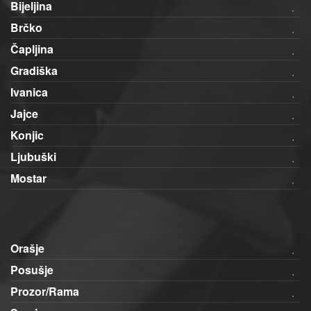
Bijeljina
Brčko
Čapljina
Gradiška
Ivanica
Jajce
Konjic
Ljubuški
Mostar
Orašje
Posušje
Prozor/Rama