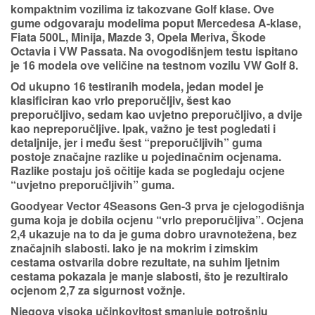
kompaktnim vozilima
iz takozvane
Golf klase
. Ove
gume odgovaraju modelima poput Mercedesa A-klase,
Fiata 500L, Minija, Mazde 3, Opela Meriva, Škode
Octavia i VW Passata. Na ovogodišnjem testu ispitano
je 16 modela ove veličine na testnom vozilu VW Golf 8.
Od ukupno
16 testiranih modela, jedan model
je
klasificiran kao
vrlo
preporučljiv
,
šest kao
preporučljivo
, sedam kao uvjetno preporučljivo, a dvije
kao nepreporučljive. Ipak, važno je test pogledati i
detaljnije, jer i među šest “preporučljivih” guma
postoje značajne
razlike u pojedinačnim ocjenama
.
Razlike postaju još očitije kada se pogledaju ocjene
“uvjetno preporučljivih” guma.
Goodyear Vector 4Seasons Gen-3
prva je cjelogodišnja
guma koja je dobila ocjenu “vrlo preporučljiva”. Ocjena
2,4 ukazuje na to da je guma dobro uravnotežena, bez
značajnih slabosti. Iako je na mokrim i zimskim
cestama ostvarila dobre rezultate, na suhim ljetnim
cestama pokazala je manje slabosti, što je rezultiralo
ocjenom 2,7 za sigurnost vožnje.
Njegova visoka učinkovitost smanjuje potrošnju