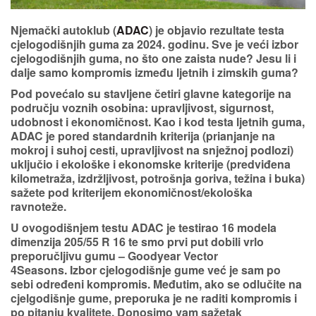
Njemački autoklub (
ADAC
) je objavio rezultate
testa
cjelogodišnjih guma za 2024. godinu
. Sve je veći izbor
cjelogodišnjih guma, no što one zaista nude? Jesu li i
dalje samo kompromis između ljetnih i zimskih guma?
Pod povećalo su stavljene
četiri glavne kategorije
na
području voznih osobina: upravljivost, sigurnost,
udobnost i ekonomičnost. Kao i kod testa ljetnih guma,
ADAC je pored standardnih kriterija (prianjanje na
mokroj i suhoj cesti, upravljivost na snježnoj podlozi)
uključio i ekološke i ekonomske kriterije (predviđena
kilometraža, izdržljivost, potrošnja goriva, težina i buka)
sažete pod kriterijem
ekonomičnost/ekološka
ravnoteže
.
U ovogodišnjem testu
ADAC je testirao 16 modela
dimenzija 205/55 R 16
te smo prvi put dobili vrlo
preporučljivu gumu –
Goodyear Vector
4Seasons
. Izbor cjelogodišnje gume već je sam po
sebi određeni kompromis. Međutim, ako se odlučite na
cjelgodišnje gume, preporuka je ne raditi kompromis i
po pitanju kvalitete. Donosimo vam
sažetak