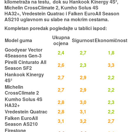
kilometraža na testu, dok su Hankook Kinergy 4S²,
Michelin CrossClimate 2, Kumho Solus 4S
HA32+, Vredestein Quatrac i Falken EuroAll Season
AS210 uglavnom su
slabe na mokrim cestama
.
Kompletan poredak pogledajte u tablici ispod:
Ukupna
Model guma
Sigurnost
Ekonomičnost
ocjena
Goodyear Vector
2,4
2,7
1,8
4Seasons Gen-3
Pirelli Cinturato All
2,6
2,3
3,3
Season SF2
Hankook Kinergy
2,7
2,9
2,2
4S²
Michelin
2,7
2,9
2,2
CrossClimate 2
Kumho Solus 4S
2,8
3,0
2,3
HA32+
Vredestein Quatrac
2,8
3,1
2,2
Falken EuroAll
3,1
3,2
2,7
Season AS210
Firestone