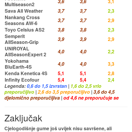
3,6
3,6
3,1
Multiseason2
Sava All Weather
3,7
3,7
2,3
Nankang Cross
3,7
3,7
2,9
Seasons AW-6
Toyo Celsius AS2
3,8
3,8
2,3
Semperit
3,9
3,9
2,9
AllSeason-Grip
UNIROYAL
4,0
4,0
2,2
AllSeasonExpert 2
Yokohama
4,0
4,0
3,3
BluEarth-4S
Kenda Kenetica 4S
5,1
5,1
2,8
Infinity Ecofour
5,4
5,4
2,4
Legenda:
0,6 do 1,5 izvrstan
|
1,6 do 2,5 vrlo
preporučljivo
|
2,6 do 3,5 preporučljivo
|
3,6 do 4,5
djelomično preporučljiva
|
od 4,6 ne preporučuje se
Zaključak
Cjelogodišnje gume još uvijek nisu savršene, ali