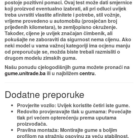
postoje pozitivni pomaci. Ovaj test može dati smjernice
koji proizvod eventualno izabrati, ali pri odluci uvijek
treba uvrstiti
vlastite afinitete i potrebe,
stil vožnje,
vrijeme provedeno u automobilu (prosječan broj
prijeđenih kilometara), te zemljopisno okruženje.
Također, cijene je uvijek značajan čimbenik, ali
pokušajte ne zaboraviti da
sigurnost nema cijenu
. Ako
neki model u vama važnoj kategoriji ima ocjenu
manju
od preporučuje se
, možda biste trebali razmisliti o
drugom modelu zimskih guma.
Našu ponudu cjelogodišnjih guma možete pronaći na
gume.unitrade.ba
ili u najbližem
centru
.
Dodatne preporuke
Provjerite vozilo
: Uvijek koristite četiri iste gume.
Redovito provjeravajte tlak u gumama
: Povećajte
tlak pri većem opterećenju prema uputama
proizvođača.
Pravilna montaža
: Montirajte gume s boljim
profilom na stražnju osovinu za veću stabilnost.