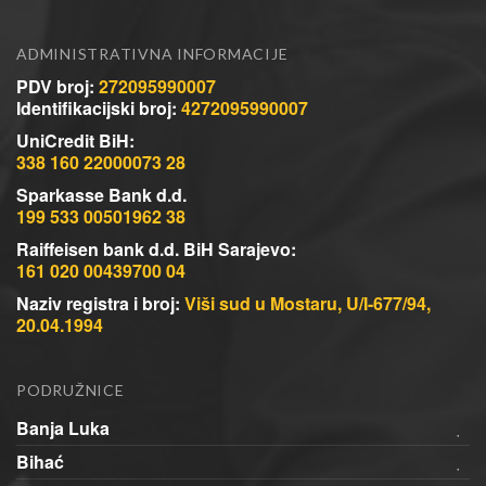
ADMINISTRATIVNA INFORMACIJE
PDV broj:
272095990007
Identifikacijski broj:
4272095990007
UniCredit BiH:
338 160 22000073 28
Sparkasse Bank d.d.
199 533 00501962 38
Raiffeisen bank d.d. BiH Sarajevo:
161 020 00439700 04
Naziv registra i broj:
Viši sud u Mostaru, U/I-677/94,
20.04.1994
PODRUŽNICE
Banja Luka
Bihać