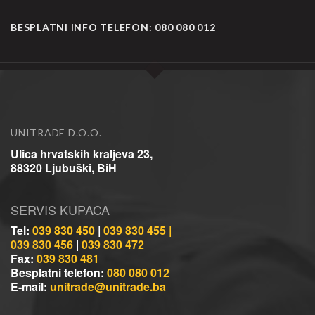
BESPLATNI INFO TELEFON:
080 080 012
UNITRADE D.O.O.
Ulica hrvatskih kraljeva 23,
88320 Ljubuški, BiH
SERVIS KUPACA
Tel:
039 830 450
|
039 830 455 |
039 830 456
|
039 830 472
Fax:
039 830 481
Besplatni telefon:
080 080 012
E-mail:
unitrade@unitrade.ba