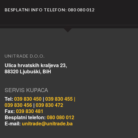
BESPLATNI INFO TELEFON:
080 080 012
UNITRADE D.O.O.
Ulica hrvatskih kraljeva 23,
88320 Ljubuški, BiH
SERVIS KUPACA
Tel:
039 830 450
|
039 830 455 |
039 830 456
|
039 830 472
Fax:
039 830 481
Besplatni telefon:
080 080 012
E-mail:
unitrade@unitrade.ba