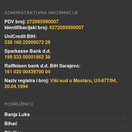
ADMINISTRATIVNA INFORMACIJE
PDV broj:
272095990007
Identifikacijski broj:
4272095990007
UniCredit BiH:
338 160 22000073 28
Sparkasse Bank d.d.
199 533 00501962 38
Raiffeisen bank d.d. BiH Sarajevo:
161 020 00439700 04
Naziv registra i broj:
Viši sud u Mostaru, U/I-677/94,
20.04.1994
PODRUŽNICE
Banja Luka
Bihać