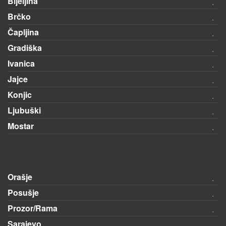
Bijeljina
Brčko
Čapljina
Gradiška
Ivanica
Jajce
Konjic
Ljubuški
Mostar
Orašje
Posušje
Prozor/Rama
Sarajevo