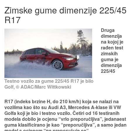
Zimske gume dimenzije 225/45
R17
Druga
dimenzija
na kojoj je
rađen test
zimskih
guma je
dimenzija
225/45
Testno vozilo za gume 225/45 R17 je bilo
Golf, © ADAC/Marc Wittkowski
R17
(indeks brzine H, do 210 km/h) koja se nalazi na
vozilima kao što su Audi A3, Mercedes A-klase ili VW
Golfa koji je bio i testno vozilo.
Četiri od 16 testiranih
modela dobilo je ocjenu
“vrlo preporučljiva”
, jedanaest
guma klasificirano je kao “preporučljiva”, a samo jedan
model s ocjenom “ne preporučuje se”.