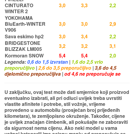
CINTURATO
3,0
3,3
2,2
WINTER 2
YOKOHAMA
BluEarth-WINTER
3,0
3,0
2,9
V906
Sava eskimo hp2
3,0
3,4
2,2
BRIDGESTONE
3,2
3,2
3,1
BLIZZAK LM005
Kormoran SNOW
5,4
5,4
2,0
Legenda:
0,6 do 1,5 izvrstan
|
1,6 do 2,5 vrlo
preporučljivo
|
2,6 do 3,5 preporučljivo
|
3,6 do 4,5
djelomično preporučljiva
|
od 4,6 ne preporučuje se
U zaključku, ovaj test može dati smjernice koji proizvod
eventualno izabrati, ali pri odluci uvijek treba uvrstiti
vlastite afinitete i potrebe,
stil vožnje, vrijeme
provedeno u automobilu (prosječan broj prijeđenih
kilometara), te zemljopisno okruženje. Također, cijene
je uvijek značajan čimbenik, ali pokušajte ne zaboraviti
da
sigurnost nema cijenu
. Ako neki model u vama
važnoj kategoriji ima ocjenu
manju od preporučuje se
,