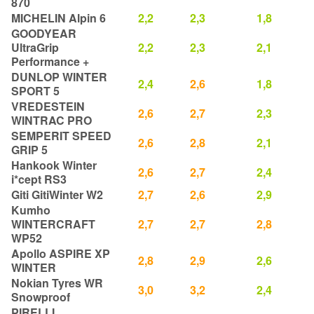
870
MICHELIN Alpin 6
2,2
2,3
1,8
GOODYEAR
UltraGrip
2,2
2,3
2,1
Performance +
DUNLOP WINTER
2,4
2,6
1,8
SPORT 5
VREDESTEIN
2,6
2,7
2,3
WINTRAC PRO
SEMPERIT SPEED
2,6
2,8
2,1
GRIP 5
Hankook Winter
2,6
2,7
2,4
i*cept RS3
Giti GitiWinter W2
2,7
2,6
2,9
Kumho
WINTERCRAFT
2,7
2,7
2,8
WP52
Apollo ASPIRE XP
2,8
2,9
2,6
WINTER
Nokian Tyres WR
3,0
3,2
2,4
Snowproof
PIRELLI