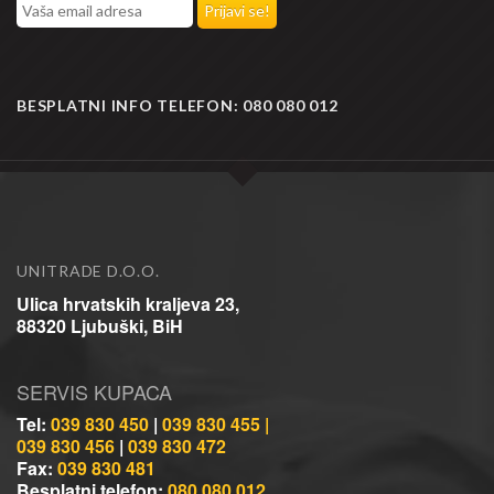
BESPLATNI INFO TELEFON:
080 080 012
UNITRADE D.O.O.
Ulica hrvatskih kraljeva 23,
88320 Ljubuški, BiH
SERVIS KUPACA
Tel:
039 830 450
|
039 830 455 |
039 830 456
|
039 830 472
Fax:
039 830 481
Besplatni telefon:
080 080 012