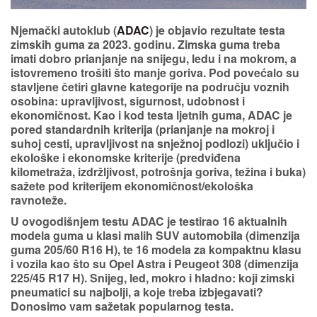
Njemački autoklub (
ADAC
) je objavio rezultate
testa
zimskih guma za 2023. godinu
. Zimska guma treba
imati dobro prianjanje na snijegu, ledu i na mokrom, a
istovremeno trošiti što manje goriva. Pod povećalo su
stavljene
četiri glavne kategorije
na području voznih
osobina: upravljivost, sigurnost, udobnost i
ekonomičnost. Kao i kod testa ljetnih guma, ADAC je
pored standardnih kriterija (prianjanje na mokroj i
suhoj cesti, upravljivost na snježnoj podlozi) uključio i
ekološke i ekonomske kriterije (predviđena
kilometraža, izdržljivost, potrošnja goriva, težina i buka)
sažete pod kriterijem
ekonomičnost/ekološka
ravnoteže
.
U ovogodišnjem testu
ADAC je testirao 16 aktualnih
modela guma
u klasi malih SUV automobila (
dimenzija
guma 205/60 R16 H
), te
16 modela
za kompaktnu klasu
i vozila kao što su Opel Astra i Peugeot 308 (
dimenzija
225/45 R17 H
). Snijeg, led, mokro i hladno: koji zimski
pneumatici su najbolji, a koje treba izbjegavati?
Donosimo vam
sažetak popularnog testa.