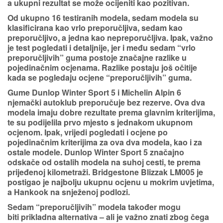
a ukupni rezultat se može ocijeniti kao pozitivan.
Od ukupno
16 testiranih modela, sedam modela
su
klasificirana kao
vrlo
preporučljiva
,
sedam kao
preporučljivo
, a jedna kao nepreporučljiva. Ipak, važno
je test pogledati i detaljnije, jer i među sedam “vrlo
preporučljivih” guma postoje značajne
razlike u
pojedinačnim ocjenama
. Razlike postaju još očitije
kada se pogledaju ocjene “preporučljivih” guma.
Gume
Dunlop Winter Sport 5 i
Michelin Alpin 6
njemački autoklub
preporučuje bez rezerve
. Ova dva
modela imaju dobre rezultate prema glavnim kriterijima,
te su podijelila prvo mjesto s jednakom ukupnom
ocjenom. Ipak, vrijedi pogledati i ocjene po
pojedinačnim kriterijima za ova dva modela, kao i za
ostale modele.
Dunlop Winter Sport 5
značajno
odskače od ostalih modela na suhoj cesti, te prema
prijeđenoj kilometraži.
Bridgestone Blizzak LM005
je
postigao je najbolju ukupnu ocjenu u
mokrim uvjetima
,
a Hankook na snježenoj podlozi.
Sedam “preporučljivih” modela također mogu
biti prikladna alternativa – ali je važno znati zbog čega