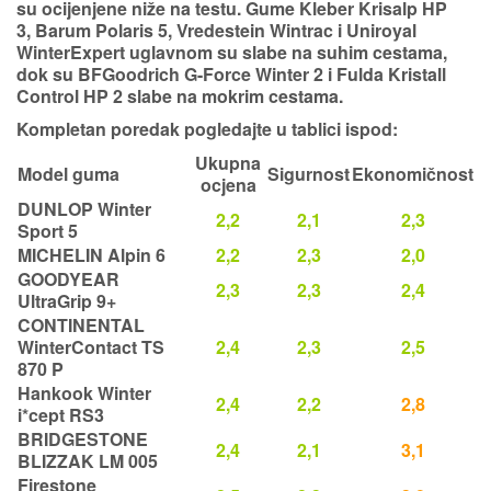
su ocijenjene niže na testu. Gume Kleber Krisalp HP
3, Barum Polaris 5, Vredestein Wintrac i Uniroyal
WinterExpert uglavnom su
slabe na suhim cestama,
dok su BFGoodrich G-Force Winter 2 i Fulda Kristall
Control HP 2 slabe na mokrim cestama.
Kompletan poredak pogledajte u tablici ispod:
Ukupna
Model guma
Sigurnost
Ekonomičnost
ocjena
DUNLOP Winter
2,2
2,1
2,3
Sport 5
MICHELIN Alpin 6
2,2
2,3
2,0
GOODYEAR
2,3
2,3
2,4
UltraGrip 9+
CONTINENTAL
WinterContact TS
2,4
2,3
2,5
870 P
Hankook Winter
2,4
2,2
2,8
i*cept RS3
BRIDGESTONE
2,4
2,1
3,1
BLIZZAK LM 005
Firestone