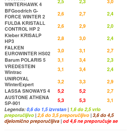
2,5
2,3
3,0
WINTERHAWK 4
BFGoodrich G-
2,6
2,7
2,4
FORCE WINTER 2
FULDA KRISTALL
2,6
2,9
2,0
CONTROL HP 2
Kleber KRISALP
2,8
3,0
2,4
HP3
FALKEN
3,0
3,1
2,7
EUROWINTER HS02
Barum POLARIS 5
3,1
3,4
2,3
VREDESTEIN
3,1
3,4
2,4
Wintrac
UNIROYAL
3,2
3,3
2,9
WinterExpert
LASSA SNOWAYS 4
5,2
5,2
2,7
AUSTONE ATHENA
5,3
5,3
3,1
SP-901
Legenda:
0,6 do 1,5 izvrstan
|
1,6 do 2,5 vrlo
preporučljivo
|
2,6 do 3,5 preporučljivo
|
3,6 do 4,5
djelomično preporučljiva
|
od 4,6 ne preporučuje se