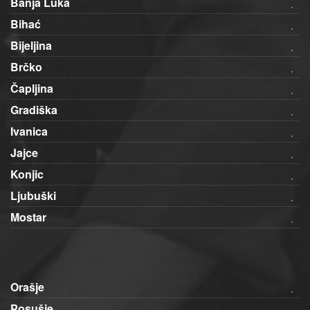
Banja Luka
Bihać
Bijeljina
Brčko
Čapljina
Gradiška
Ivanica
Jajce
Konjic
Ljubuški
Mostar
Orašje
Posušje