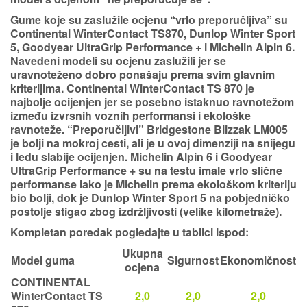
Gume koje su zaslužile ocjenu
“vrlo preporučljiva”
su
Continental WinterContact TS870, Dunlop Winter Sport
5, Goodyear UltraGrip Performance + i Michelin Alpin 6
.
Navedeni modeli su ocjenu zaslužili jer se
uravnoteženo dobro ponašaju prema svim glavnim
kriterijima. Continental WinterContact TS 870 je
najbolje ocijenjen jer se posebno istaknuo ravnotežom
između izvrsnih voznih performansi i ekološke
ravnoteže. “Preporučljivi” Bridgestone Blizzak LM005
je bolji na mokroj cesti, ali je u ovoj dimenziji na snijegu
i ledu slabije ocijenjen. Michelin Alpin 6 i Goodyear
UltraGrip Performance + su na testu imale vrlo slične
performanse iako je Michelin prema ekološkom kriteriju
bio bolji, dok je Dunlop Winter Sport 5 na pobjedničko
postolje stigao zbog izdržljivosti (velike kilometraže).
Kompletan poredak pogledajte u tablici ispod:
Ukupna
Model guma
Sigurnost
Ekonomičnost
ocjena
CONTINENTAL
WinterContact TS
2,0
2,0
2,0