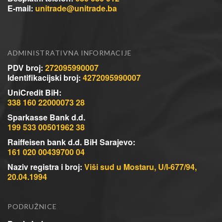
E-mail:
unitrade@unitrade.ba
ADMINISTRATIVNA INFORMACIJE
PDV broj:
272095990007
Identifikacijski broj:
4272095990007
UniCredit BiH:
338 160 22000073 28
Sparkasse Bank d.d.
199 533 00501962 38
Raiffeisen bank d.d. BiH Sarajevo:
161 020 00439700 04
Naziv registra i broj:
Viši sud u Mostaru, U/I-677/94,
20.04.1994
PODRUŽNICE