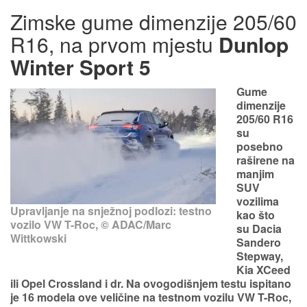
Zimske gume dimenzije 205/60
R16, na prvom mjestu
Dunlop
Winter Sport 5
Gume
dimenzije
205/60 R16
su
posebno
raširene na
manjim
SUV
vozilima
Upravljanje na snježnoj podlozi: testno
kao što
vozilo VW T-Roc, © ADAC/Marc
su
Dacia
Wittkowski
Sandero
Stepway,
Kia XCeed
ili Opel Crossland
i dr. Na ovogodišnjem testu ispitano
je 16 modela ove veličine na testnom vozilu VW T-Roc,