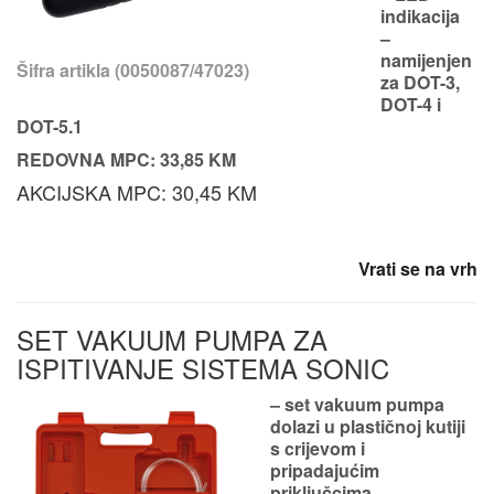
indikacija
–
namijenjen
Šifra artikla (0050087/47023)
za DOT-3,
DOT-4 i
DOT-5.1
REDOVNA MPC: 33,85 KM
AKCIJSKA MPC: 30,45 KM
Vrati se na vrh
SET VAKUUM PUMPA ZA
ISPITIVANJE SISTEMA SONIC
– set vakuum pumpa
dolazi u plastičnoj kutiji
s crijevom i
pripadajućim
priključcima