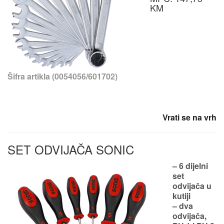
KM
Šifra artikla (0054056/601702)
Vrati se na vrh
SET ODVIJAČA SONIC
– 6 dijelni
set
odvijača u
kutiji
– dva
odvijača,