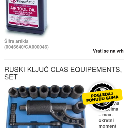
Šifra artikla
(0046640/CA000046)
Vrati se na vrh
RUSKI KLJUČ CLAS EQUIPEMENTS,
SET
– za
otpuštanje
šarafa i
matica na
kotačima
– max.
okretni
moment