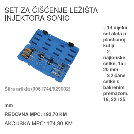
SET ZA ČIŠĆENJE LEŽIŠTA
INJEKTORA SONIC
– 14 dijelni
set alata u
plastičnoj
kutiji
– 2
najlonske
četke, 15 i
20 mm
– 3 žičane
četke s
bakrenim
Šifra artikla (0061744/829002)
premazom,
18, 22 i 25
mm
REDOVNA MPC: 193,70 KM
AKCIJSKA MPC: 174,30 KM