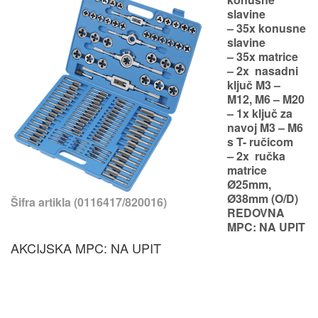
slavine
– 35x konusne
slavine
– 35x matrice
– 2x nasadni
ključ M3 –
M12, M6 – M20
– 1x ključ za
navoj M3 – M6
s T- ručicom
– 2x ručka
matrice
Ø25mm,
Ø38mm (O/D)
Šifra artikla (0116417/820016)
REDOVNA
MPC: NA UPIT
AKCIJSKA MPC: NA UPIT