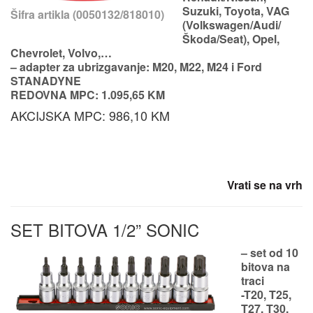
Suzuki, Toyota, VAG
Šifra artikla (0050132/818010)
(Volkswagen/Audi/
Škoda/Seat), Opel,
Chevrolet, Volvo,…
– adapter za ubrizgavanje: M20, M22, M24 i Ford
STANADYNE
REDOVNA MPC: 1.095,65 KM
AKCIJSKA MPC: 986,10 KM
Vrati se na vrh
SET BITOVA 1/2” SONIC
– set od 10
bitova na
traci
-T20, T25,
T27, T30,