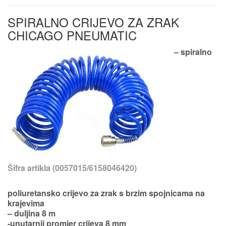
SPIRALNO CRIJEVO ZA ZRAK
CHICAGO PNEUMATIC
– spiralno
Šifra artikla (0057015/6158046420)
poliuretansko crijevo za zrak s brzim spojnicama na
krajevima
– duljina 8 m
-unutarnji promjer crijeva 8 mm