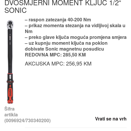
DVOSMJERNI MOMENT KLJUČ 1/2“
SONIC
– raspon zatezanja 40-200 Nm
– prikaz momenta stezanja na vidljivoj skala u
Nm
– preko glave ključa moguća promjena smjera
– uz kupnju moment ključa na poklon
dobivate Sonic magnetnu posudicu
REDOVNA MPC: 285,50 KM
AKCIJSKA MPC: 256,95 KM
Šifra
artikla
Vrati se na vrh
(0096924/730340200)