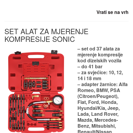
Vrati se na vrh
SET ALAT ZA MJERENJE
KOMPRESIJE SONIC
– set od 37 alata za
mjerenje kompresije
kod dizelskih vozila
– do 41 bar
– za svjećice: 10, 12,
14 i 18 mm
– adapter žarnice: Alfa
Romeo, BMW, PSA
(Citroen/Peugeot),
Fiat, Ford, Honda,
Hyundai/Kia, Jeep,
Lada, Land Rover,
Mazda, Mercedes-
Benz, Mitsubishi,
Renault/Nissan,