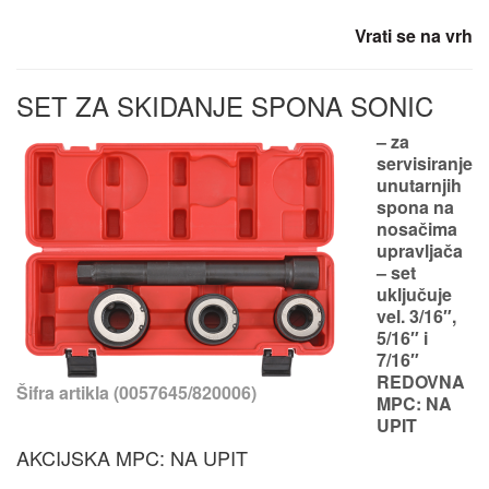
Vrati se na vrh
SET ZA SKIDANJE SPONA SONIC
– za
servisiranje
unutarnjih
spona na
nosačima
upravljača
– set
uključuje
vel. 3/16″,
5/16″ i
7/16″
REDOVNA
Šifra artikla (0057645/820006)
MPC: NA
UPIT
AKCIJSKA MPC: NA UPIT