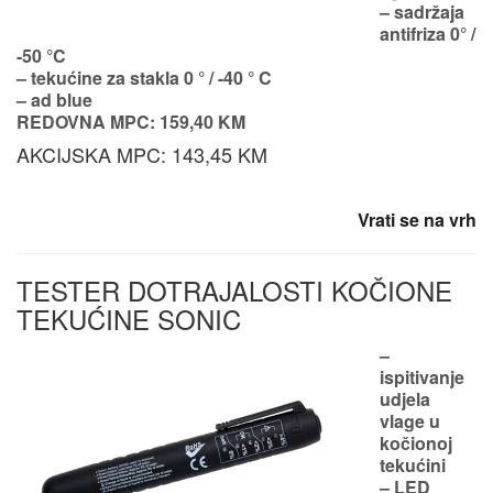
– sadržaja
antifriza 0° /
-50 °C
– tekućine za stakla 0 ° / -40 ° C
– ad blue
REDOVNA MPC: 159,40 KM
AKCIJSKA MPC: 143,45 KM
Vrati se na vrh
TESTER DOTRAJALOSTI KOČIONE
TEKUĆINE SONIC
–
ispitivanje
udjela
vlage u
kočionoj
tekućini
– LED