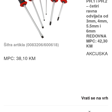
PH.1 i PH.2
– četiri
ravna
odvijača od
3mm, 4mm,
5.5mm i
6mm
REDOVNA
MPC: 42,30
Šifra artikla (0083206/600618)
KM
AKCIJSKA
MPC: 38,10 KM
Vrati se na vrh