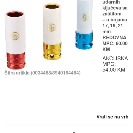
udarnih
ključeva sa
zaštitom
– u bojama
17, 19, 21
mm
REDOVNA
MPC: 60,00
KM
AKCIJSKA
MPC:
54,00 KM
Šifra artikla (0034488/8940164464)
Vrati se na vrh