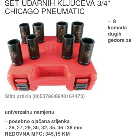
SET UDARNIH KLJUČEVA 3/4″
CHICAGO PNEUMATIC
– 8
komada
dugih
gedora za
Šifra artikla (0053786/8940164473)
univerzalnu namjenu
– posebno ojačana stijenka
– 26, 27, 29, 30, 32, 35, 36 i 38 mm
REDOVNA MPC: 345,15 KM