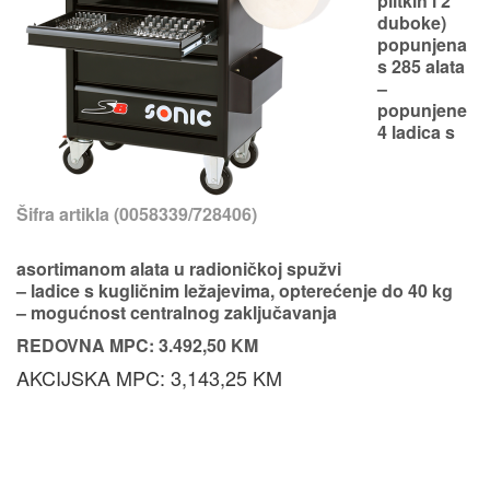
plitkih i 2
duboke)
popunjena
s
285 alata
–
popunjene
4 ladica s
Šifra artikla (0058339/728406)
asortimanom alata u radioničkoj spužvi
– ladice s kugličnim ležajevima,
opterećenje do 40 kg
– mogućnost centralnog zaključavanja
REDOVNA MPC: 3.492,50 KM
AKCIJSKA MPC: 3,143,25 KM