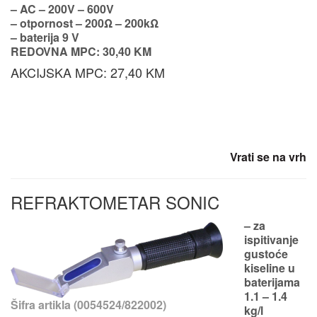
– AC – 200V – 600V
– otpornost – 200Ω – 200kΩ
– baterija 9 V
REDOVNA MPC: 30,40 KM
AKCIJSKA MPC: 27,40 KM
Vrati se na vrh
REFRAKTOMETAR SONIC
– za
ispitivanje
gustoće
kiseline u
baterijama
1.1 – 1.4
Šifra artikla (0054524/822002)
kg/l