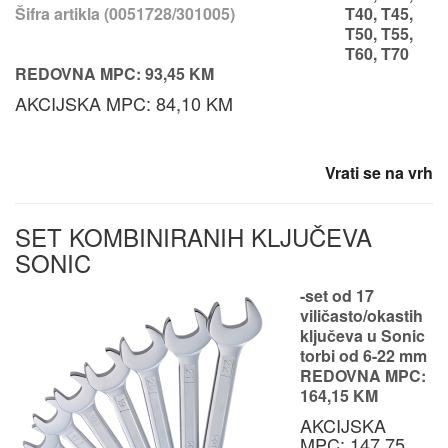
Šifra artikla (0051728/301005)
T40, T45,
T50, T55,
T60, T70
REDOVNA MPC: 93,45 KM
AKCIJSKA MPC: 84,10 KM
Vrati se na vrh
SET KOMBINIRANIH KLJUČEVA
SONIC
-set od 17
viličasto/okastih
ključeva u Sonic
torbi od 6-22 mm
REDOVNA MPC:
164,15 KM
AKCIJSKA
MPC: 147,75