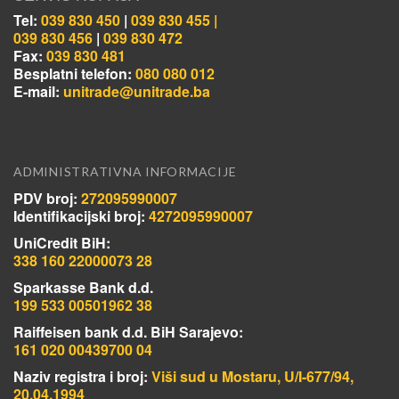
Tel:
039 830 450
|
039 830 455 |
039 830 456
|
039 830 472
Fax:
039 830 481
Besplatni telefon:
080 080 012
E-mail:
unitrade@unitrade.ba
ADMINISTRATIVNA INFORMACIJE
PDV broj:
272095990007
Identifikacijski broj:
4272095990007
UniCredit BiH:
338 160 22000073 28
Sparkasse Bank d.d.
199 533 00501962 38
Raiffeisen bank d.d. BiH Sarajevo:
161 020 00439700 04
Naziv registra i broj:
Viši sud u Mostaru, U/I-677/94,
20.04.1994