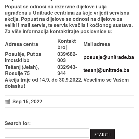
Popust se odnosi na rezervne dijelove i ulja
ugrađena u Unitrade centrima za koje vrijedi servisna
akcija. Popust na dijelove se odnosi na dijelove za
veliki i mali servis, te servis kvačila i kočionog sustava.
Za više informacija kontaktirajte poslovnice u:
Kontakt
Adresa centra
Mail adresa
broj
Posušje
, Put za
039/682-
posusje@unitrade.ba
Imotski bb
003
Tešanj (Jelah)
,
032/943-
tesanj@unitrade.ba
Rosulje 75
344
Akcija traje od 14.9. do 30.9.2022. Veselimo se Vašem
dolasku!
Sep 15, 2022
Search for: