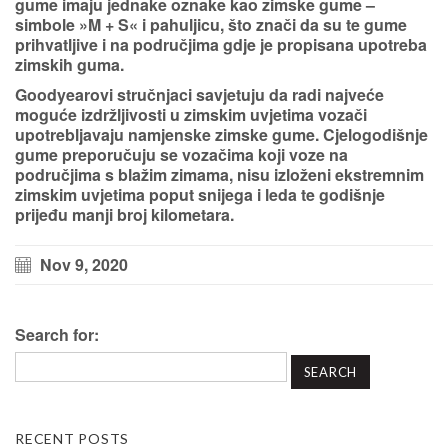
gume imaju jednake oznake kao zimske gume –
simbole »M + S« i pahuljicu, što znači da su te gume
prihvatljive i na područjima gdje je propisana upotreba
zimskih guma.
Goodyearovi stručnjaci savjetuju da radi najveće
moguće izdržljivosti u zimskim uvjetima vozači
upotrebljavaju namjenske
zimske gume
. Cjelogodišnje
gume preporučuju se vozačima koji voze na
područjima s blažim zimama, nisu izloženi ekstremnim
zimskim uvjetima poput snijega i leda te godišnje
prijeđu manji broj kilometara.
Nov 9, 2020
Search for:
RECENT POSTS