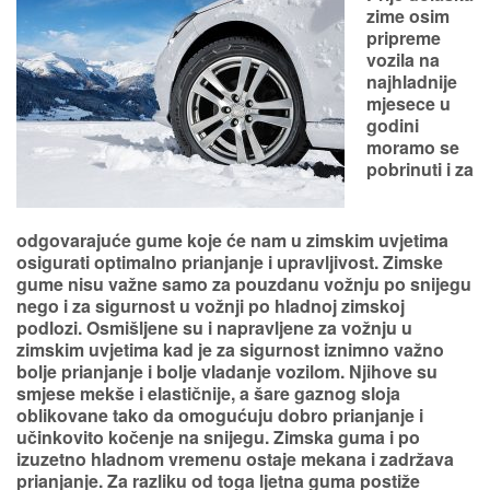
zime osim
pripreme
vozila na
najhladnije
mjesece u
godini
moramo se
pobrinuti i za
odgovarajuće gume koje će nam u zimskim uvjetima
osigurati optimalno prianjanje i upravljivost. Zimske
gume nisu važne samo za pouzdanu vožnju po snijegu
nego i za sigurnost u vožnji po hladnoj zimskoj
podlozi. Osmišljene su i napravljene za vožnju u
zimskim uvjetima kad je za sigurnost iznimno važno
bolje prianjanje i bolje vladanje vozilom. Njihove su
smjese mekše i elastičnije, a šare gaznog sloja
oblikovane tako da omogućuju dobro prianjanje i
učinkovito kočenje na snijegu. Zimska guma i po
izuzetno hladnom vremenu ostaje mekana i zadržava
prianjanje. Za razliku od toga ljetna guma postiže