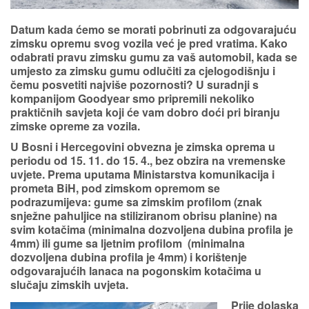
Datum kada ćemo se morati pobrinuti za odgovarajuću
zimsku opremu svog vozila već je pred vratima. Kako
odabrati pravu zimsku gumu za vaš automobil, kada se
umjesto za zimsku gumu odlučiti za cjelogodišnju i
čemu posvetiti najviše pozornosti? U suradnji s
kompanijom Goodyear smo pripremili nekoliko
praktičnih savjeta koji će vam dobro doći pri biranju
zimske opreme za vozila.
U Bosni i Hercegovini obvezna je zimska oprema u
periodu
od 15. 11. do 15. 4
., bez obzira na vremenske
uvjete. Prema uputama Ministarstva komunikacija i
prometa BiH, pod zimskom opremom se
podrazumijeva: gume sa zimskim profilom (znak
snježne pahuljice na stiliziranom obrisu planine) na
svim kotačima (minimalna dozvoljena
dubina profila
je
4mm
) ili gume sa ljetnim profilom (minimalna
dozvoljena
dubina profila
je
4mm
) i korištenje
odgovarajućih lanaca na pogonskim kotačima u
slučaju zimskih uvjeta.
Prije dolaska