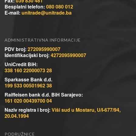
Fax:
039 830 481
Besplatni telefon:
080 080 012
E-mail:
unitrade@unitrade.ba
ADMINISTRATIVNA INFORMACIJE
PDV broj:
272095990007
Identifikacijski broj:
4272095990007
UniCredit BiH:
338 160 22000073 28
Sparkasse Bank d.d.
199 533 00501962 38
Raiffeisen bank d.d. BiH Sarajevo:
161 020 00439700 04
Naziv registra i broj:
Viši sud u Mostaru, U/I-677/94,
20.04.1994
PODRUŽNICE