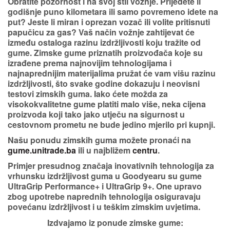
Obratite pozornost i na svoj
stil vožnje
. Prijeđete li
godišnje puno kilometara ili samo povremeno idete na
put? Jeste li miran i oprezan vozač ili volite pritisnuti
papučicu za gas? Vaš način vožnje zahtijevat će
između ostaloga razinu izdržljivosti koju tražite od
gume. Zimske gume priznatih proizvođača koje su
izrađene prema
najnovijim tehnologijama i
najnaprednijim materijalima
pružat će vam višu razinu
izdržljivosti, što svake godine dokazuju i neovisni
testovi zimskih guma. Iako ćete možda za
visokokvalitetne gume platiti malo više, neka cijena
proizvoda koji tako jako utječu na sigurnost u
cestovnom prometu ne bude jedino mjerilo pri kupnji.
Našu ponudu zimskih guma možete pronaći na
gume.unitrade.ba
ili u najbližem
centru
.
Primjer presudnog značaja inovativnih tehnologija za
vrhunsku izdržljivost guma u Goodyearu su gume
UltraGrip Performance+ i UltraGrip 9+
. One upravo
zbog upotrebe naprednih tehnologija osiguravaju
povećanu izdržljivost i u teškim zimskim uvjetima.
Izdvajamo iz ponude zimske gume: