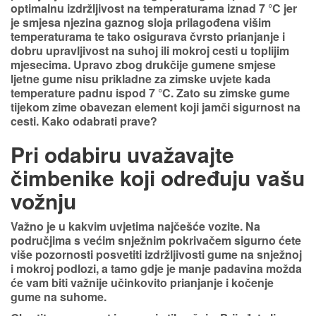
optimalnu izdržljivost na temperaturama iznad 7 °C jer
je smjesa njezina gaznog sloja prilagođena višim
temperaturama te tako osigurava čvrsto prianjanje i
dobru upravljivost na suhoj ili mokroj cesti u toplijim
mjesecima.
Upravo zbog drukčije gumene smjese
ljetne gume nisu prikladne za zimske uvjete kada
temperature padnu ispod 7 °C
. Zato su zimske gume
tijekom zime obavezan element koji jamči sigurnost na
cesti. Kako odabrati prave?
Pri odabiru uvažavajte
čimbenike koji određuju vašu
vožnju
Važno je u
kakvim uvjetima najčešće vozite
. Na
područjima s većim snježnim pokrivačem sigurno ćete
više pozornosti posvetiti izdržljivosti gume na snježnoj
i mokroj podlozi, a tamo gdje je manje padavina možda
će vam biti važnije učinkovito prianjanje i kočenje
gume na suhome.