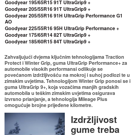
Goodyear
195/65R15
91T UltraGrip9 +
Goodyear
205/55R16
91T UltraGrip9 +
Goodyear
205/55R16
91H UltraGrip Performance G1
AO
Goodyear
225/55R16
95H UltraGrip Performance +
Goodyear
175/65R14
82T UltraGrip9 +
Goodyear
185/60R15
84T UltraGrip9 +
Zahvaljujući dvjema ključnim tehnologijama Traction
Protect i Winter Grip, guma UltraGrip Performance+ za
automobile visokih performansi odlikuje se
povećanom izdržljivošću na mokroj i suhoj podlozi te u
zimskim uvjetima. Tehnologijom Winter Grip ponosi se i
guma UltraGrip 9+, koja vozačima manjih gradskih
automobila u teškim zimskim uvjetima osigurava
izvrsno prianjanje, a tehnologija Mileage Plus
omogućuje brojne prijeđene kilometre.
Izdržljivost
gume treba