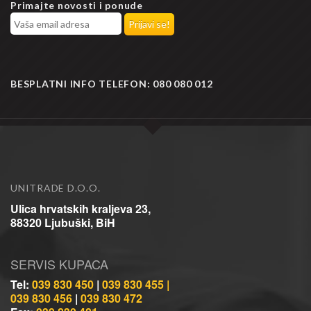
Primajte novosti i ponude
BESPLATNI INFO TELEFON:
080 080 012
UNITRADE D.O.O.
Ulica hrvatskih kraljeva 23,
88320 Ljubuški, BiH
SERVIS KUPACA
Tel:
039 830 450
|
039 830 455 |
039 830 456
|
039 830 472