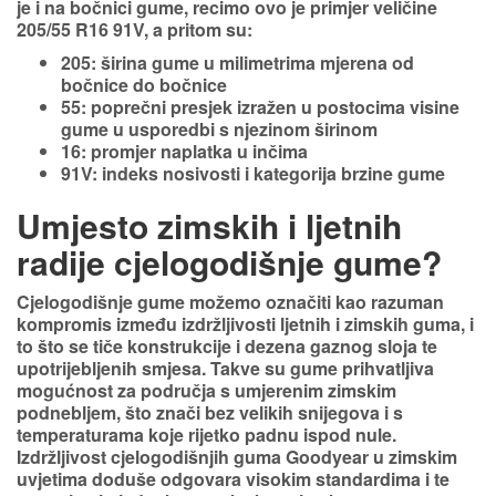
je i na bočnici gume, recimo ovo je primjer veličine
205/55 R16 91V, a pritom su:
205: širina gume u milimetrima mjerena od
bočnice do bočnice
55: poprečni presjek izražen u postocima visine
gume u usporedbi s njezinom širinom
16: promjer naplatka u inčima
91V: indeks nosivosti i kategorija brzine gume
Umjesto zimskih i ljetnih
radije cjelogodišnje gume?
Cjelogodišnje gume možemo označiti kao razuman
kompromis između izdržljivosti ljetnih i zimskih guma, i
to što se tiče konstrukcije i dezena gaznog sloja te
upotrijebljenih smjesa. Takve su gume prihvatljiva
mogućnost za područja s umjerenim zimskim
podnebljem, što znači bez velikih snijegova i s
temperaturama koje rijetko padnu ispod nule.
Izdržljivost cjelogodišnjih guma Goodyear u zimskim
uvjetima doduše odgovara visokim standardima i te