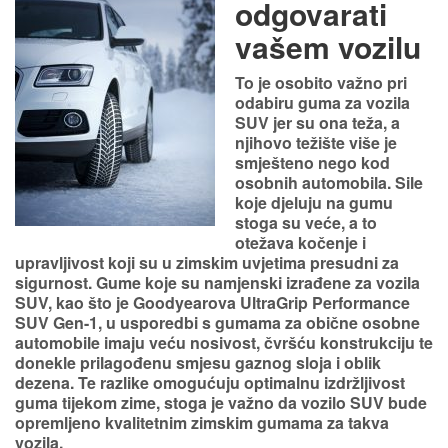
odgovarati
vašem vozilu
To je osobito važno pri
odabiru guma za
vozila
SUV
jer su ona teža, a
njihovo težište više je
smješteno nego kod
osobnih automobila. Sile
koje djeluju na gumu
stoga su veće, a to
otežava kočenje i
upravljivost koji su u zimskim uvjetima presudni za
sigurnost. Gume koje su namjenski izrađene za vozila
SUV, kao što je Goodyearova UltraGrip Performance
SUV Gen-1, u usporedbi s gumama za obične osobne
automobile imaju veću nosivost, čvršću konstrukciju te
donekle prilagođenu smjesu gaznog sloja i oblik
dezena. Te razlike omogućuju optimalnu izdržljivost
guma tijekom zime, stoga je važno da vozilo SUV bude
opremljeno kvalitetnim zimskim gumama za takva
vozila.