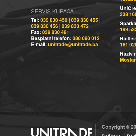
UniCre
SERVIS KUPACA
338 16
Tel:
039 830 450
|
039 830 455 |
Sparka
039 830 456
|
039 830 472
199 53
Fax:
039 830 481
Besplatni telefon:
080 080 012
Raiffei
E-mail:
unitrade@unitrade.ba
161 02
Naziv r
Mostaru
Copyright © 2
Početna
Pod