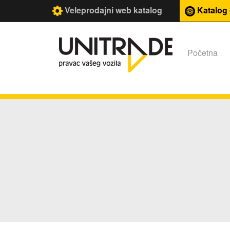
Veleprodajni web katalog
Katalog
Početna