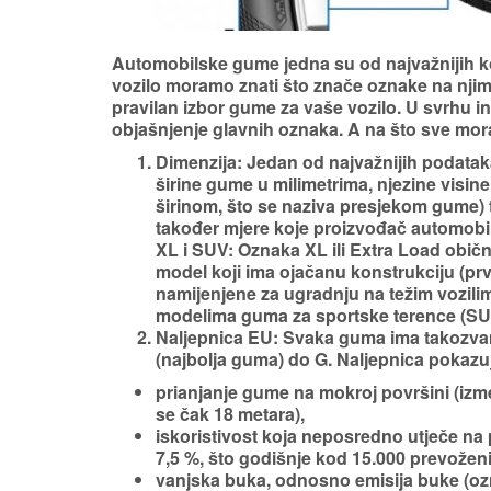
Automobilske gume jedna su od najvažnijih
k
vozilo moramo znati što znače oznake na nji
pravilan izbor gume za vaše vozilo. U svrhu in
objašnjenje glavnih oznaka. A na što sve mor
Dimenzija:
Jedan od najvažnijih podataka
širine gume u milimetrima, njezine visi
širinom, što se naziva presjekom gume) t
također mjere koje proizvođač automobila d
XL i SUV:
Oznaka XL ili Extra Load obi
model koji ima ojačanu konstrukciju (p
namijenjene za ugradnju na težim vozil
modelima guma za sportske terence (SUV)
Naljepnica EU:
Svaka guma ima takozvan
(najbolja guma) do G. Naljepnica pokazuj
prianjanje
gume na mokroj površini (izmeđ
se čak 18 metara),
iskoristivost
koja neposredno
utječe
na 
7,5 %, što godišnje kod 15.000 prevoženi
vanjska buka,
odnosno emisija buke (ozn