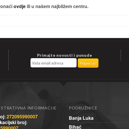
ronaći
ovdje
ili u našem najbližem centru.
Primajte novosti i ponude
ISTRATIVNA INFORMACIJE
PODRUŽNICE
oj:
272095990007
Banja Luka
ikacijski broj:
Bihać
95990007