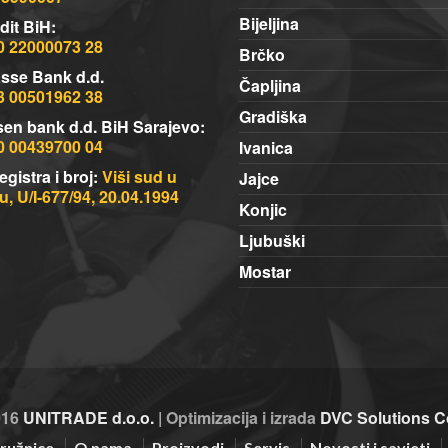
Bijeljina
dit BiH:
0 22000073 28
Brčko
sse Bank d.d.
Čapljina
3 00501962 38
Gradiška
sen bank d.d. BiH Sarajevo:
0 00439700 04
Ivanica
egistra i broj:
Viši sud u
Jajce
, U/I-677/94, 20.04.1994
Konjic
Ljubuški
Mostar
016
UNITRADE d.o.o.
| Optimizacija i izrada
DVC Solutions C
ružnice
O nama
Proizvodi
Servis
Novosti i savjeti