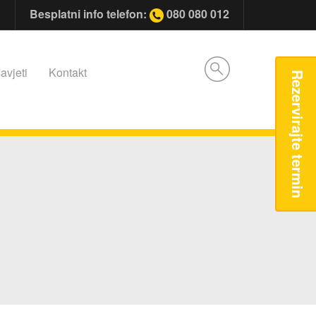
Besplatni info telefon:
080 080 012
avjeti
Kontakt
Rezervirajte termin