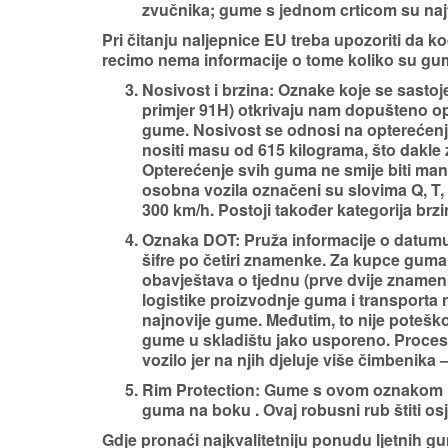
zvučnika; gume s jednom crticom su najtiše
Pri čitanju naljepnice EU treba upozoriti da 
recimo nema informacije o tome koliko su gum
Nosivost i brzina: Oznake koje se sasto
primjer 91H) otkrivaju nam dopušteno o
gume.
Nosivost
se odnosi na opterećen
nositi masu od 615 kilograma, što dakle 
Opterećenje svih guma ne smije biti ma
osobna vozila označeni su slovima Q, T, H
300 km/h. Postoji također kategorija brz
Oznaka DOT:
Pruža informacije o datumu
šifre po četiri znamenke. Za kupce guma 
obavještava o tjednu (prve dvije znamen
logistike proizvodnje guma i transport
najnovije gume. Međutim, to nije poteško
gume u skladištu jako usporeno. Proces
vozilo jer na njih djeluje više čimbenika 
Rim Protection:
Gume s ovom oznakom im
guma na boku . Ovaj robusni rub štiti osj
Gdje pronaći najkvalitetniju ponudu ljetnih 