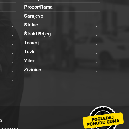
Prozor/Rama
Sarajevo
Stolac
Široki Brijeg
Tešanj
Tuzla
Vitez
Živinice
o.
Kontakt