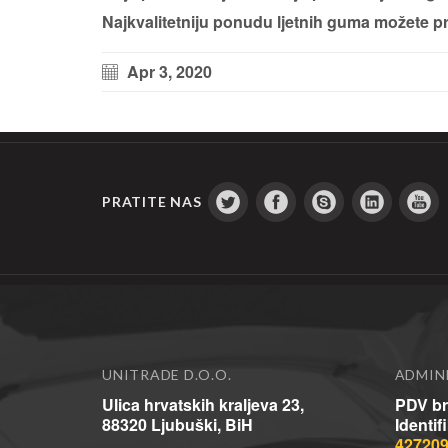
Najkvalitetniju ponudu ljetnih guma možete p
Apr 3, 2020
PRATITE NAS
UNITRADE D.O.O.
ADMIN
Ulica hrvatskih kraljeva 23,
PDV br
88320 Ljubuški, BiH
Identif
42720