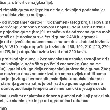
, a s tri crtice najglasnije).
kod zimskih guma naljepnica ne daje dovoljno podataka jer
e učinkovite na snijegu.
je od dvoznamenkastog ili troznamenkastog broja i slova
(n
pterećenje, odnosno nosivost i najvišu dopuštenu brzinu
je pojedine gume (broj 91 označava da određena guma mož
znači da je nosivost sve četiri gume 2.460 kilograma).
nje od najveće dopuštene mase automobila.
Indeksi brzine
z
, V, W i Y, koja dopuštaju brzine do 160, 190, 210, 240, 270 
ine ZR, koja dopušta brzinu iznad nad 240 km/h.
 proizvodnje gume. 12-znamenkasta oznaka sastoji se od tr
najvažnija je treća šifra po četiri znamenke. Ona naime
ke) i godini (druge dvije znamenke) proizvodnje gume. Zbo
a ne možemo naravno očekivati da ćemo uvijek dobiti samo
ća jer je zbog suvremenih materijala i dodataka starenje
 starenja gume znatno je brži kad su gume ugrađene na
– sunce, oscilacije temperature i mehanički utjecaji s ceste.
aju zaštitu naplataka odnosno gumeni rub koji prolazi ok
etljive aluminijske felge od ogrebotina i udaraca.
guma?