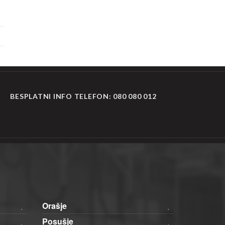
BESPLATNI INFO TELEFON:
080 080 012
Orašje
Posušje