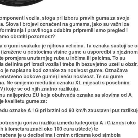
omponenti vozila, stoga pri izboru pravih guma za svoje
ma.
Slova i brojevi označeni na gumama, jako su važni za
formiranja i pravilnoga odabira pripremili smo pregled i
amo obratiti pozornost?
 o gumi svakako je njihova veličina. Ta oznaka sastoji se 
ne (izražene u postocima visine gume u usporedbi s njezinom
e promjera unutarnjeg ruba u inčima ili palcima. To su
efinira pri izradi vozila i treba ih bezuvjetno uzeti u obzir.
čno je napisana kod oznake za nosivost gume. Označava
rvenstveno bokove gume) i veću nosivost. Te su gume
ima. Ne smijemo međutim oznaku XL miješati s posebnim
 koje se od njih znatno razlikuju.
u naljepnicu EU koja obuhvaća oznake sa slovima od A
e kvalitetu gume za:
u oznake A i G pri brzini od 80 km/h zaustavni put razlikuj
potrošnju goriva
(razlika između kategorija A i G iznosi oko
h kilometara znači oko 100 eura uštede) te
ačena je u decibelima i crnim crticama kod simbola