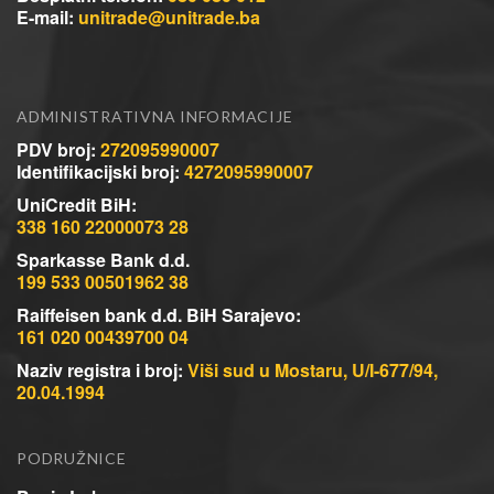
E-mail:
unitrade@unitrade.ba
ADMINISTRATIVNA INFORMACIJE
PDV broj:
272095990007
Identifikacijski broj:
4272095990007
UniCredit BiH:
338 160 22000073 28
Sparkasse Bank d.d.
199 533 00501962 38
Raiffeisen bank d.d. BiH Sarajevo:
161 020 00439700 04
Naziv registra i broj:
Viši sud u Mostaru, U/I-677/94,
20.04.1994
PODRUŽNICE