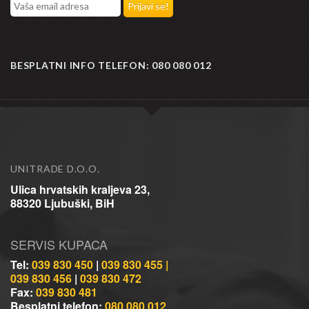
BESPLATNI INFO TELEFON:
080 080 012
UNITRADE D.O.O.
Ulica hrvatskih kraljeva 23,
88320 Ljubuški, BiH
SERVIS KUPACA
Tel:
039 830 450
|
039 830 455 |
039 830 456
|
039 830 472
Fax:
039 830 481
Besplatni telefon:
080 080 012