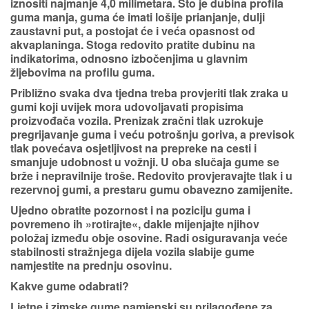
iznositi
najmanje 4,0 milimetara
. Što je dubina profila
guma manja, guma će imati lošije prianjanje, dulji
zaustavni put, a postojat će i veća opasnost od
akvaplaninga.
Stoga redovito pratite dubinu
na
indikatorima, odnosno izbočenjima u glavnim
žljebovima na profilu guma.
Približno svaka dva tjedna treba
provjeriti tlak zraka u
gumi
koji uvijek mora udovoljavati propisima
proizvođača vozila. Prenizak zračni tlak uzrokuje
pregrijavanje guma i veću potrošnju goriva, a previsok
tlak povećava osjetljivost na prepreke na cesti i
smanjuje udobnost u vožnji. U oba slučaja gume se
brže i nepravilnije troše. Redovito provjeravajte tlak i u
rezervnoj gumi, a prestaru gumu obavezno zamijenite.
Ujedno obratite pozornost i
na poziciju guma
i
povremeno ih »rotirajte«, dakle mijenjajte njihov
položaj između obje osovine. Radi osiguravanja veće
stabilnosti stražnjega dijela vozila slabije gume
namjestite na prednju osovinu.
Kakve gume odabrati?
Ljetne i zimske gume
namjenski su prilagođene za