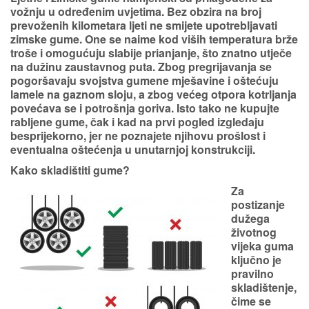
vožnju u određenim uvjetima. Bez obzira na broj
prevoženih kilometara ljeti ne smijete upotrebljavati
zimske gume.
One se naime kod viših temperatura brže
troše i omogućuju slabije prianjanje, što znatno utječe
na dužinu zaustavnog puta. Zbog pregrijavanja se
pogoršavaju svojstva gumene mješavine i oštećuju
lamele na gaznom sloju, a zbog većeg otpora kotrljanja
povećava se i potrošnja goriva. Isto tako
ne kupujte
rabljene gume, čak i kad na prvi pogled izgledaju
besprijekorno, jer ne poznajete njihovu prošlost i
eventualna oštećenja u unutarnjoj konstrukciji
.
Kako skladištiti gume?
Za
postizanje
dužega
životnog
vijeka guma
ključno je
pravilno
skladištenje,
čime se