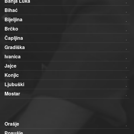
Banja Luka
Bihać
Bijeljina
Brčko
Čapljina
Gradiška
Ivanica
Jajce
Konjic
Ljubuški
Mostar
Orašje
Posušje