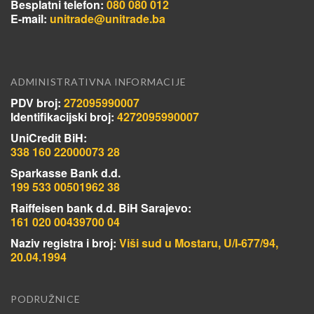
Besplatni telefon:
080 080 012
E-mail:
unitrade@unitrade.ba
ADMINISTRATIVNA INFORMACIJE
PDV broj:
272095990007
Identifikacijski broj:
4272095990007
UniCredit BiH:
338 160 22000073 28
Sparkasse Bank d.d.
199 533 00501962 38
Raiffeisen bank d.d. BiH Sarajevo:
161 020 00439700 04
Naziv registra i broj:
Viši sud u Mostaru, U/I-677/94,
20.04.1994
PODRUŽNICE