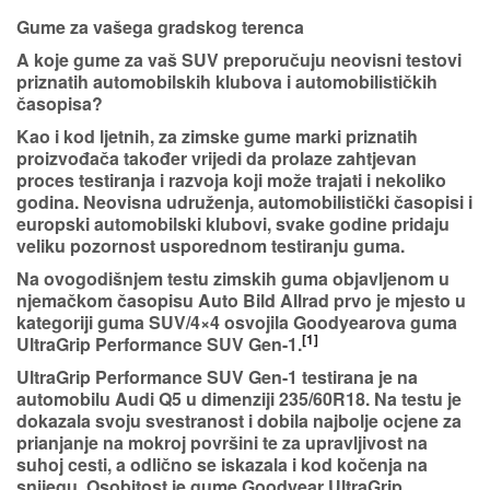
Gume za vašega gradskog terenca
A koje gume za vaš SUV preporučuju neovisni testovi
priznatih automobilskih klubova i automobilističkih
časopisa?
Kao i kod ljetnih, za zimske gume marki priznatih
proizvođača također vrijedi da prolaze zahtjevan
proces testiranja i razvoja koji može trajati i nekoliko
godina. Neovisna udruženja, automobilistički časopisi i
europski automobilski klubovi, svake godine pridaju
veliku pozornost usporednom testiranju guma.
Na ovogodišnjem testu zimskih guma objavljenom u
njemačkom časopisu
Auto Bild Allrad
prvo je mjesto u
kategoriji guma SUV/4×4 osvojila
Goodyearova guma
[1]
UltraGrip Performance SUV Gen-1.
UltraGrip Performance SUV Gen-1 testirana je na
automobilu Audi Q5 u dimenziji 235/60R18. Na testu je
dokazala svoju svestranost i
dobila najbolje ocjene za
prianjanje na mokroj površini te za upravljivost na
suhoj cesti, a odlično se iskazala i kod kočenja na
snijegu.
Osobitost je gume Goodyear UltraGrip