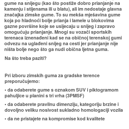
gume na snijegu (kao što postiže dobro prianjanje na
kamenju i stijenama ili u blatu), ali im nedostaje
glavna
značajka zimske gume
. To su
mekša mješavina gume
koja po hladnoći bolje prianja i lamele u blokovima
gazne površine koje se usijecaju u snijeg i zapravo
omogućuju prianjanje.
Mnogi su vozači sportskih
terenaca iznenađeni kad se na običnoj terenskoj gumi
odvezu na uglađeni snijeg na cesti jer prianjanje nije
ništa bolje nego što ga nudi obična ljetna guma.
Na što treba paziti?
Pri izboru zimskih guma za gradske terence
preporučujemo:
• da odaberete gume s oznakom SUV i piktogramom
pahuljice u planini s tri vrha (3PMSF)
• da odaberete pravilnu dimenziju, kategoriju brzine i
dovoljno veliku nosivost sukladno homologaciji vozila
• da ne pristajete na kompromise kod kvalitete