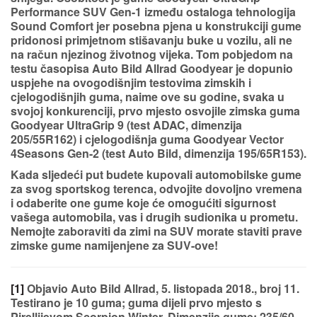
Performance SUV Gen-1 između ostaloga
tehnologija
Sound Comfort
jer posebna pjena u konstrukciji gume
pridonosi primjetnom
stišavanju buke u vozilu
, ali ne
na račun njezinog životnog vijeka. Tom pobjedom na
testu časopisa Auto Bild Allrad Goodyear je dopunio
uspjehe na ovogodišnjim testovima zimskih i
cjelogodišnjih guma, naime ove su godine, svaka u
svojoj konkurenciji, prvo mjesto osvojile zimska guma
Goodyear UltraGrip 9 (test ADAC, dimenzija
205/55R162) i cjelogodišnja guma Goodyear Vector
4Seasons Gen-2 (test Auto Bild, dimenzija 195/65R153).
Kada sljedeći put budete kupovali automobilske gume
za svog sportskog terenca, odvojite dovoljno vremena
i odaberite one gume koje će omogućiti sigurnost
vašega automobila, vas i drugih sudionika u prometu.
Nemojte zaboraviti da zimi na SUV morate staviti prave
zimske gume namijenjene za SUV-ove!
[1]
Objavio Auto Bild Allrad, 5. listopada 2018., broj 11.
Testirano je 10 guma; guma dijeli prvo mjesto s
Pirellijevom Scorpion Winter. Dimenzija gume: 235/60