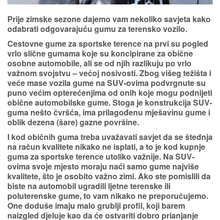
Prije zimske sezone dajemo vam nekoliko savjeta kako
odabrati odgovarajuću gumu za terensko vozilo.
Cestovne gume za sportske terence na prvi su pogled
vrlo slične gumama koje su koncipirane za obične
osobne automobile, ali se od njih razlikuju po vrlo
važnom svojstvu – većoj nosivosti. Zbog višeg težišta i
veće mase vozila gume na SUV-ovima podvrgnute su
puno većim opterećenjima od onih koje mogu podnijeti
obične automobilske gume. Stoga je konstrukcija SUV-
guma nešto čvršća, ima prilagođenu mješavinu gume i
oblik dezena (šare) gazne površine.
I kod običnih guma treba uvažavati savjet da se štednja
na račun kvalitete nikako ne isplati, a to je kod kupnje
guma za sportske terence utoliko važnije. Na SUV-
ovima svoje mjesto moraju naći samo gume najviše
kvalitete, što je osobito važno zimi. Ako ste pomislili da
biste na automobil ugradili ljetne terenske ili
poluterenske gume, to vam nikako ne preporučujemo.
One doduše imaju malo grublji profil, koji barem
naizgled djeluje kao da će ostvariti dobro prianjanje