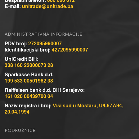
E-mail:
unitrade@unitrade.ba
ADMINISTRATIVNA INFORMACIJE
PDV broj:
272095990007
Identifikacijski broj:
4272095990007
UniCredit BiH:
338 160 22000073 28
Sparkasse Bank d.d.
199 533 00501962 38
Raiffeisen bank d.d. BiH Sarajevo:
161 020 00439700 04
Naziv registra i broj:
Viši sud u Mostaru, U/I-677/94,
20.04.1994
PODRUŽNICE