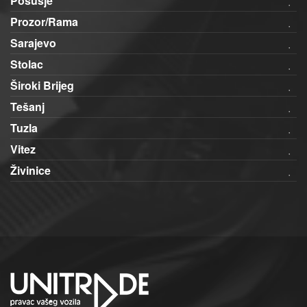
Posušje
Prozor/Rama
Sarajevo
Stolac
Široki Brijeg
Tešanj
Tuzla
Vitez
Živinice