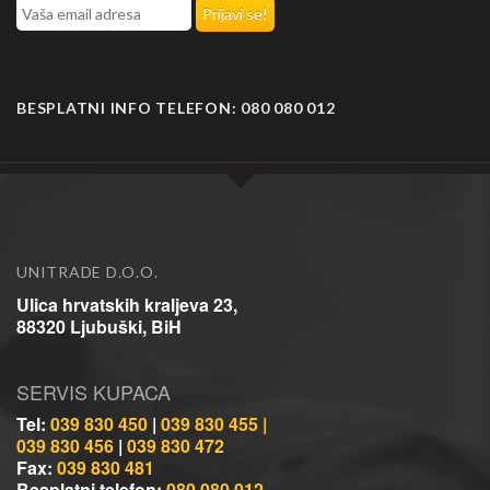
BESPLATNI INFO TELEFON:
080 080 012
UNITRADE D.O.O.
Ulica hrvatskih kraljeva 23,
88320 Ljubuški, BiH
SERVIS KUPACA
Tel:
039 830 450
|
039 830 455 |
039 830 456
|
039 830 472
Fax:
039 830 481
Besplatni telefon:
080 080 012